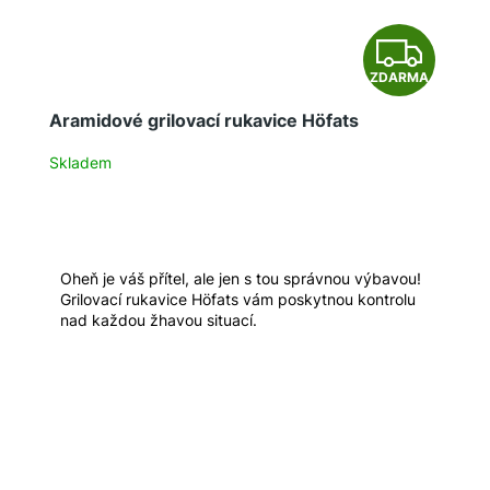
Z
ZDARMA
D
Aramidové grilovací rukavice Höfats
A
Skladem
R
M
A
Oheň je váš přítel, ale jen s tou správnou výbavou!
Grilovací rukavice Höfats vám poskytnou kontrolu
nad každou žhavou situací.