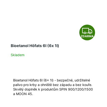
Z
ZDARMA
D
Bioetanol Höfats 6l (6x 1l)
A
Skladem
R
M
A
Bioetanol Höfats 6l (6x 1l) - bezpečné, udržitelné
palivo pro krby a ohniště bez západu a bez kouře.
Skvělý doplněk k produktům SPIN 900/1200/1500
a MOON 45.