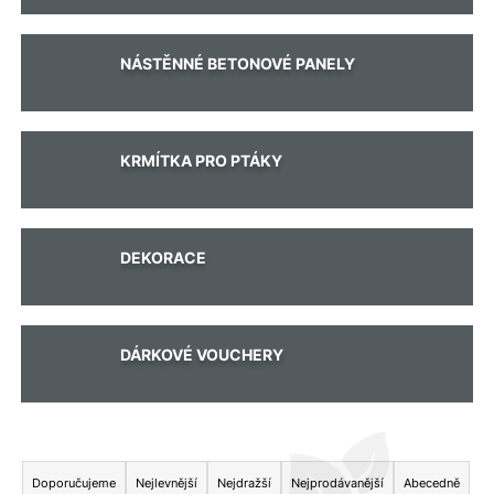
a
j
Měna
NÁSTĚNNÉ BETONOVÉ PANELY
(CZK)
í
t
?
Přihlášení
KRMÍTKA PRO PTÁKY
Hledat
DEKORACE
D
DÁRKOVÉ VOUCHERY
o
p
o
r
Ř
u
č
a
Doporučujeme
Nejlevnější
Nejdražší
Nejprodávanější
Abecedně