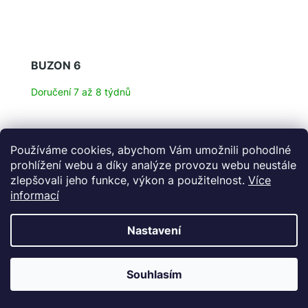
BUZON 6
Doručení 7 až 8 týdnů
Používáme cookies, abychom Vám umožnili pohodlné
Detail
prohlížení webu a díky analýze provozu webu neustále
Poštovní schránky z cortenu v sobě snoubí styl a
zlepšovali jeho funkce, výkon a použitelnost.
Více
praktičnost. Jsou krásné, ale zároveň velmi odolné a
informací
bezúdržbové.
Nastavení
6 (86x45x125)
Souhlasím