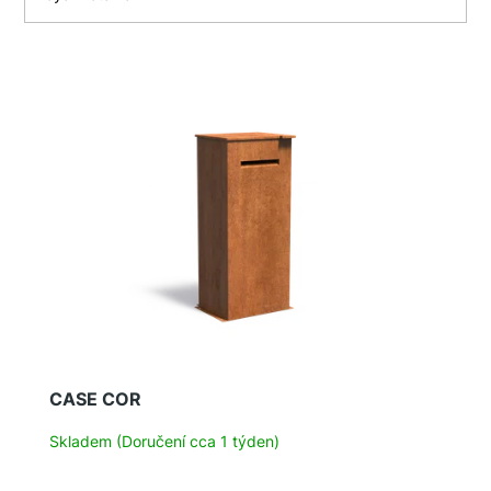
V
ý
p
i
s
p
r
o
d
u
k
t
CASE COR
ů
Skladem (Doručení cca 1 týden)