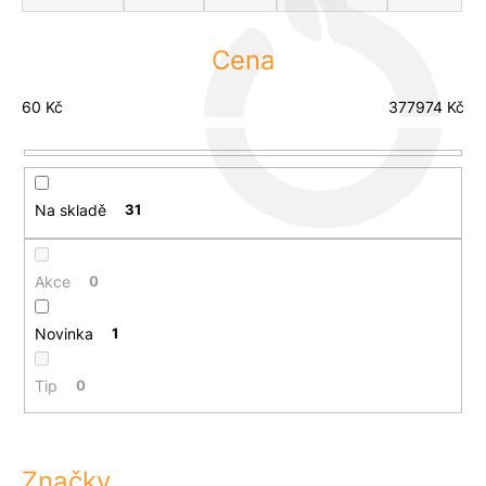
u
z
j
e
Cena
e
n
m
í
e
60
Kč
377974
Kč
p
r
o
Na skladě
31
d
u
k
Akce
0
t
ů
Novinka
1
Tip
0
Značky