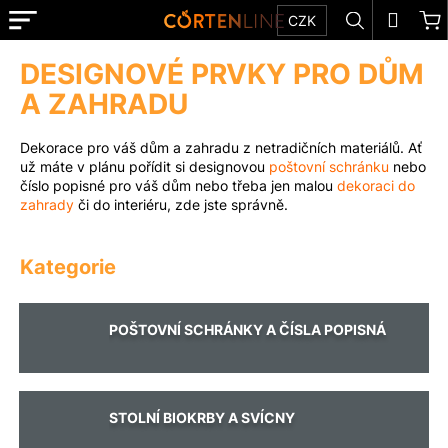
K
Přejít
Menu
Hledat
N
Přihl
CZK
na
o
obsah
Zpět
Zpět
k
š
DESIGNOVÉ PRVKY PRO DŮM
E-
í
SHOP
A ZAHRADU
C
k
o
Dekorace pro váš dům a zahradu z netradičních materiálů. Ať
TIPY
p
už máte v plánu pořídit si designovou
poštovní schránku
nebo
A
o
číslo popisné pro váš dům nebo třeba jen malou
INSPIRACE
dekoraci do
zahrady
či do interiéru, zde jste správně.
t
O
ř
SPOLEČNOSTI
e
REALIZACE
b
u
KONTAKT
POŠTOVNÍ SCHRÁNKY A ČÍSLA POPISNÁ
j
e
NA
MÍRU
t
e
STOLNÍ BIOKRBY A SVÍCNY
MATERIÁLY
n