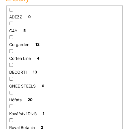
ADEZZ
9
C4Y
5
Corgarden
12
Corten Line
4
DECORTI
13
GNEE STEELS
6
Höfats
20
Kovářství Diviš
1
Royal Botania
2