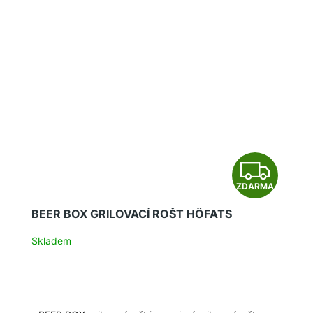
Z
ZDARMA
D
BEER BOX GRILOVACÍ ROŠT HÖFATS
A
Skladem
R
M