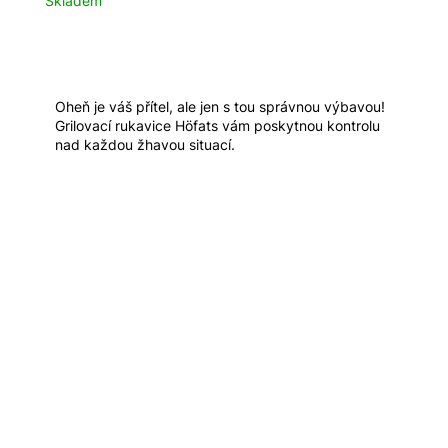
Skladem
R
M
A
Oheň je váš přítel, ale jen s tou správnou výbavou!
Grilovací rukavice Höfats vám poskytnou kontrolu
nad každou žhavou situací.