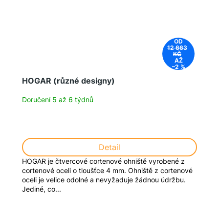
OD
12 663
KČ
AŽ
–2 %
HOGAR (různé designy)
Doručení 5 až 6 týdnů
Detail
HOGAR je čtvercové cortenové ohniště vyrobené z
cortenové oceli o tloušťce 4 mm. Ohniště z cortenové
oceli je velice odolné a nevyžaduje žádnou údržbu.
Jediné, co...