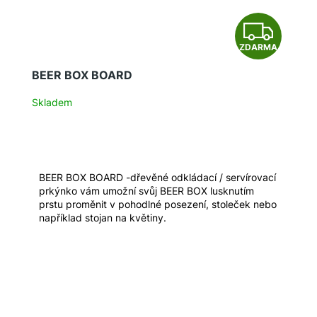
Z
ZDARMA
D
BEER BOX BOARD
A
Skladem
R
M
A
BEER BOX BOARD -dřevěné odkládací / servírovací
prkýnko vám umožní svůj BEER BOX lusknutím
prstu proměnit v pohodlné posezení, stoleček nebo
například stojan na květiny.