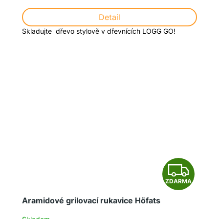
Detail
Skladujte dřevo stylově v dřevnících LOGG GO!
Z
ZDARMA
D
Aramidové grilovací rukavice Höfats
A