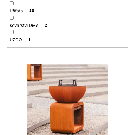
Höfats
46
Kovářství Diviš
2
UZOO
1
V
ý
p
i
s
p
r
o
d
u