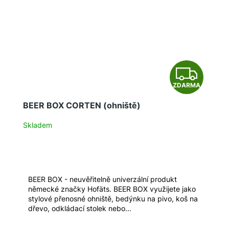
Z
ZDARMA
D
BEER BOX CORTEN (ohniště)
A
Skladem
R
M
A
BEER BOX - neuvěřitelně univerzální produkt
německé značky Hofäts. BEER BOX využijete jako
stylové přenosné ohniště, bedýnku na pivo, koš na
dřevo, odkládací stolek nebo...