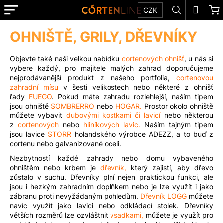
K
Přejít
Menu
Hledat
N
Přihl
CZK
na
o
obsah
Zpět
Zpět
k
š
OHNIŠTĚ, GRILY, DŘEVNÍKY
E-
í
SHOP
C
k
Objevte také naši velkou nabídku
cortenových ohnišť
, u nás si
o
vybere každý, pro majitele malých zahrad doporučujeme
TIPY
nejprodávanější produkt z našeho portfolia,
cortenovou
p
A
zahradní mísu
v šesti velikostech nebo některé z ohnišť
o
INSPIRACE
řady
FUEGO
. Pokud máte zahradu rozlehlejší, naším tipem
t
jsou ohniště
SOMBRERRO
nebo
HOGAR.
Prostor okolo ohniště
O
můžete vybavit
dubovými kostkami či lavicí
nebo některou
ř
SPOLEČNOSTI
z
cortenových
nebo
hliníkových lavic
.
Naším tajným tipem
e
jsou lavice
STORR
holandského výrobce ADEZZ, a to buď z
REALIZACE
b
cortenu nebo galvanizované oceli.
u
Nezbytností každé zahrady nebo domu vybaveného
KONTAKT
ohništěm nebo krbem je
dřevník
,
který zajistí, aby dřevo
j
zůstalo v suchu. Dřevníky plní nejen praktickou funkci, ale
e
NA
jsou i hezkým zahradním doplňkem nebo je lze využít i jako
MÍRU
t
zábranu proti nevyžádaným pohledům.
Dřevník LOGG
můžete
navíc využít jako lavici nebo odkládací stolek. Dřevníky
e
MATERIÁLY
větších rozměrů lze ozvláštnit
vsadkami
,
můžete je využít pro
n