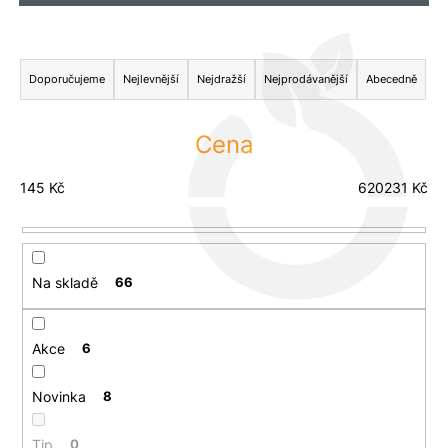
u
j
Ř
e
m
a
Doporučujeme
Nejlevnější
Nejdražší
Nejprodávanější
Abecedně
e
z
e
Cena
n
í
145
Kč
620231
Kč
p
r
o
Na skladě
66
d
u
k
Akce
6
t
ů
Novinka
8
Tip
0