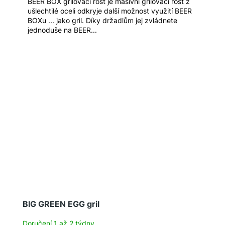
A
BEER BOX grilovací rošt je masivní grilovací rošt z
ušlechtilé oceli odkryje další možnost využití BEER
BOXu ... jako gril. Díky držadlům jej zvládnete
jednoduše na BEER...
BIG GREEN EGG gril
Doručení 1 až 2 týdny