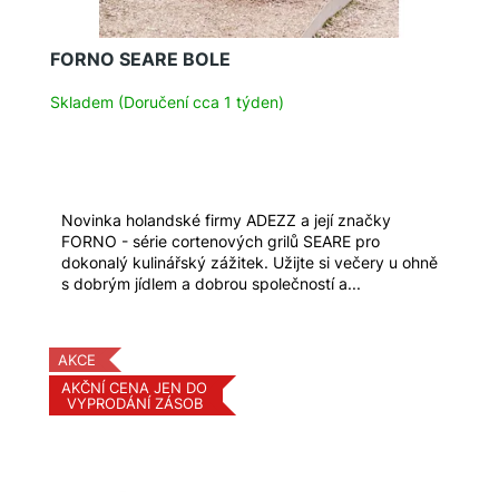
k
t
FORNO SEARE BOLE
ů
Skladem (Doručení cca 1 týden)
Novinka holandské firmy ADEZZ a její značky
FORNO - série cortenových grilů SEARE pro
dokonalý kulinářský zážitek. Užijte si večery u ohně
s dobrým jídlem a dobrou společností a...
AKCE
AKČNÍ CENA JEN DO
VYPRODÁNÍ ZÁSOB