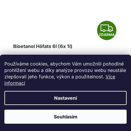
Z
ZDARMA
D
Bioetanol Höfats 6l (6x 1l)
A
Skladem
R
Používáme cookies, abychom Vám umožnili pohodlné
prohlížení webu a díky analýze provozu webu neustále
M
zlepšovali jeho funkce, výkon a použitelnost.
Více
informací
A
Bioetanol Höfats 6l (6x 1l) - bezpečné, udržitelné
palivo pro krby a ohniště bez západu a bez kouře.
Nastavení
Skvělý doplněk k produktům SPIN 900/1200/1500
a MOON 45.
Souhlasím
VÝPRODEJ