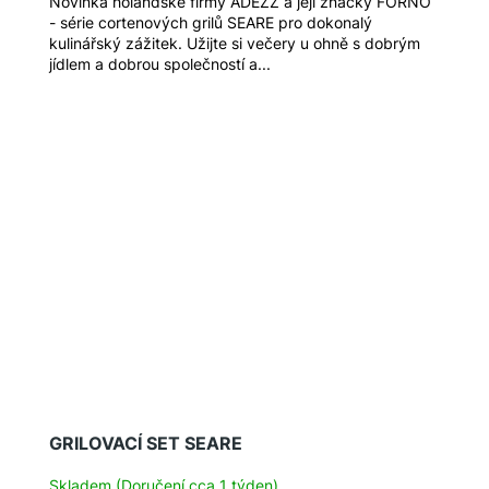
Novinka holandské firmy ADEZZ a její značky FORNO
- série cortenových grilů SEARE pro dokonalý
kulinářský zážitek. Užijte si večery u ohně s dobrým
jídlem a dobrou společností a...
GRILOVACÍ SET SEARE
Skladem (Doručení cca 1 týden)