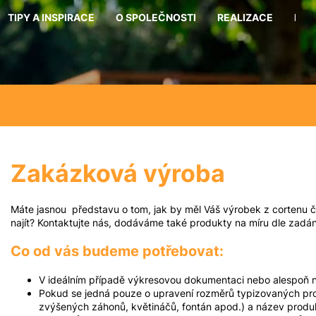
TIPY A INSPIRACE
O SPOLEČNOSTI
REALIZACE
KON
Co potřebujete najít?
Hledat
Zakázková výroba
Doporučujeme
Máte jasnou představu o tom, jak by měl Váš výrobek z cortenu č
najít? Kontaktujte nás, dodáváme také produkty na míru dle zadá
Co od vás budeme potřebovat:
V ideálním případě výkresovou dokumentaci nebo alespoň n
Pokud se jedná pouze o upravení rozměrů typizovaných pro
zvýšených záhonů, květináčů, fontán apod.) a název produ