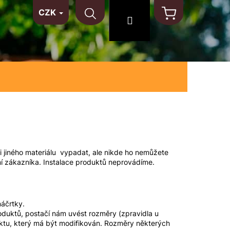
CZK
TAKT
NA MÍRU
MATERIÁLY
Hledat
Přihlášení
Nákupní
košík
i jiného materiálu vypadat, ale nikde ho nemůžete
ní zákazníka. Instalace produktů neprovádíme.
áčrtky.
duktů, postačí nám uvést rozměry (zpravidla u
ktu, který má být modifikován. Rozměry některých