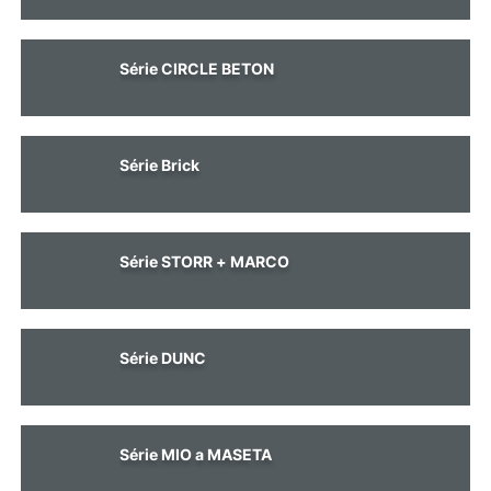
u
j
e
Série CIRCLE BETON
m
e
Série Brick
Série STORR + MARCO
Série DUNC
Série MIO a MASETA