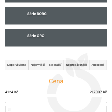
Série BORG
Série GRO
Ř
a
Doporučujeme
Nejlevnější
Nejdražší
Nejprodávanější
Abecedně
z
e
Cena
n
í
4124
Kč
217007
Kč
p
r
o