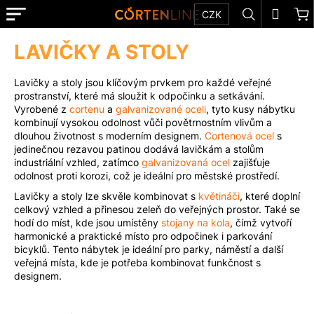
K
Přejít
Menu
Hledat
N
Přihl
CZK
na
o
obsah
Zpět
Zpět
k
š
LAVIČKY A STOLY
E-
í
SHOP
C
k
Lavičky a stoly jsou klíčovým prvkem pro každé veřejné
o
prostranství, které má sloužit k odpočinku a setkávání.
TIPY
Vyrobené z
cortenu
a
galvanizované oceli
, tyto kusy nábytku
p
A
kombinují vysokou odolnost vůči povětrnostním vlivům a
o
INSPIRACE
dlouhou životnost s moderním designem.
Cortenová ocel
s
t
jedinečnou rezavou patinou dodává lavičkám a stolům
O
industriální vzhled, zatímco
galvanizovaná ocel
zajišťuje
ř
SPOLEČNOSTI
odolnost proti korozi, což je ideální pro městské prostředí.
e
Lavičky a stoly lze skvěle kombinovat s
květináči
, které doplní
REALIZACE
b
celkový vzhled a přinesou zeleň do veřejných prostor. Také se
u
hodí do míst, kde jsou umístěny
stojany na kola
, čímž vytvoří
KONTAKT
harmonické a praktické místo pro odpočinek i parkování
j
bicyklů. Tento nábytek je ideální pro parky, náměstí a další
e
NA
veřejná místa, kde je potřeba kombinovat funkčnost s
MÍRU
t
designem.
e
MATERIÁLY
n