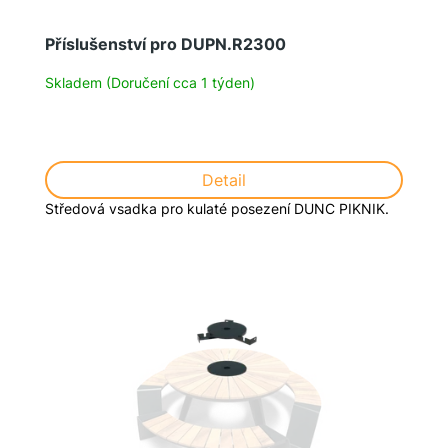
k
t
Příslušenství pro DUPN.R2300
ů
Skladem (Doručení cca 1 týden)
Detail
Středová vsadka pro kulaté posezení DUNC PIKNIK.