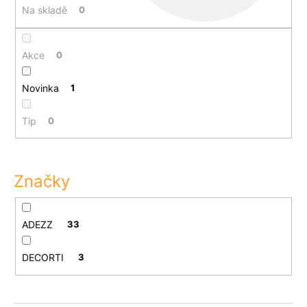
Na skladě
0
d
u
k
Akce
0
t
ů
Novinka
1
Tip
0
Značky
ADEZZ
33
DECORTI
3