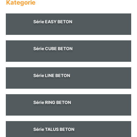
a
j
Měna
(CZK)
Série EASY BETON
í
t
?
Přihlášení
Série CUBE BETON
Hledat
Série LINE BETON
D
o
Série RING BETON
p
o
r
u
Série TALUS BETON
č