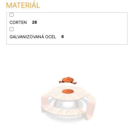
MATERIÁL
CORTEN
28
GALVANIZOVANÁ OCEL
6
V
ý
p
i
s
p
r
o
d
u