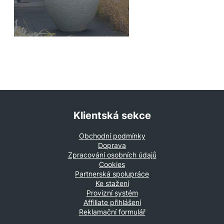
Z
á
Klientská sekce
p
a
Obchodní podmínky
t
Doprava
Zpracování osobních údajů
í
Cookies
Partnerská spolupráce
Ke stažení
Provizní systém
Affiliate přihlášení
Reklamační formulář