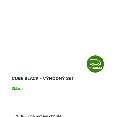
Z
ZDARMA
D
CUBE BLACK - VÝHODNÝ SET
A
Skladem
R
M
A
CUBE - více než jen ohniště!