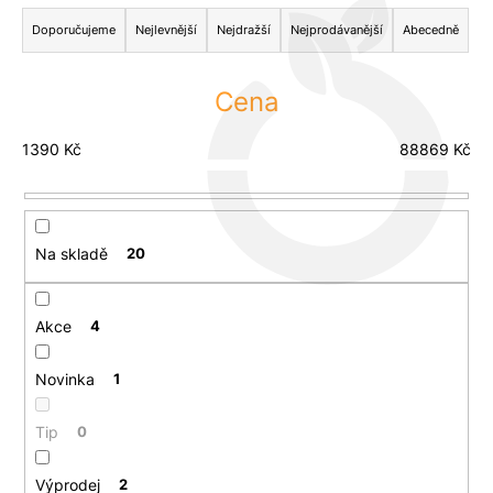
Ř
a
a
Doporučujeme
Nejlevnější
Nejdražší
Nejprodávanější
Abecedně
j
z
Měna
(CZK)
í
e
Cena
t
n
?
Přihlášení
í
1390
Kč
88869
Kč
p
r
o
Hledat
Na skladě
20
d
u
k
Akce
4
D
t
o
ů
Novinka
1
p
o
r
Tip
0
u
č
Výprodej
2