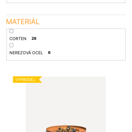
MATERIÁL
CORTEN
26
NEREZOVÁ OCEL
6
V
VÝPRODEJ
ý
p
i
s
p
r
o