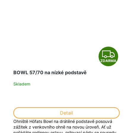
Z
ZDARMA
D
BOWL 57/70 na nízké podstavě
A
Skladem
R
M
Detail
A
Ohniště Höfats Bowl na drátěné podstavě posouvá
zážitek z venkovního ohně na novou úroveň. Ať už
pořádáte rodinnou oslavu, grilovací párty se sousedy