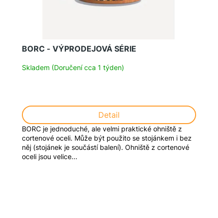
d
u
k
t
BORC - VÝPRODEJOVÁ SÉRIE
ů
Skladem (Doručení cca 1 týden)
Detail
BORC je jednoduché, ale velmi praktické ohniště z
cortenové oceli. Může být použito se stojánkem i bez
něj (stojánek je součástí balení). Ohniště z cortenové
oceli jsou velice...