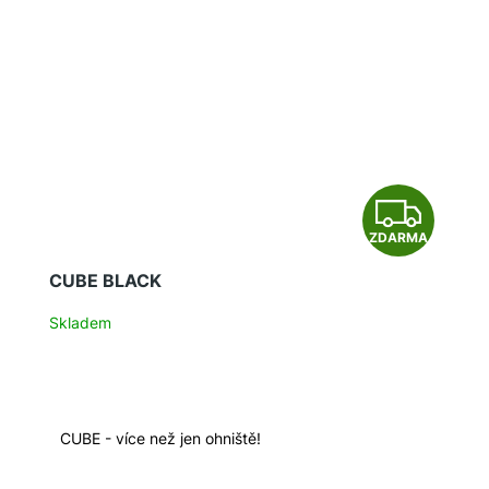
Z
ZDARMA
D
CUBE BLACK
A
Skladem
R
M
A
CUBE - více než jen ohniště!