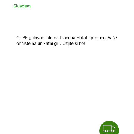
A
Skladem
R
M
A
CUBE grilovací plotna Plancha Höfats promění Vaše
ohniště na unikátní gril. Užijte si ho!
Z