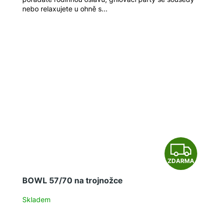
nebo relaxujete u ohně s...
Z
ZDARMA
D
BOWL 57/70 na trojnožce
A
Skladem
R