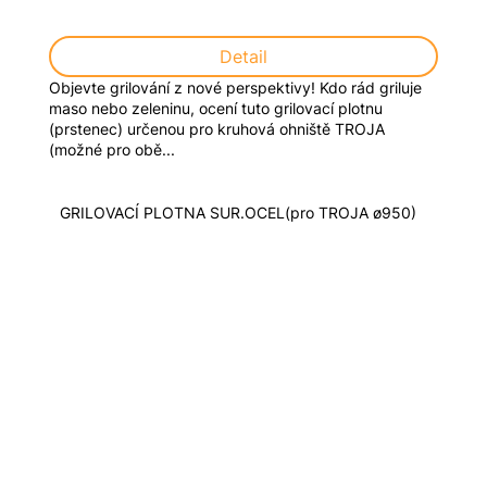
Detail
Objevte grilování z nové perspektivy! Kdo rád griluje
maso nebo zeleninu, ocení tuto grilovací plotnu
(prstenec) určenou pro kruhová ohniště TROJA
(možné pro obě...
GRILOVACÍ PLOTNA SUR.OCEL(pro TROJA ø950)
GRIL