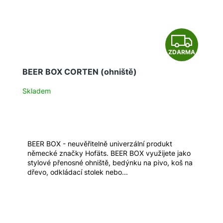
Z
ZDARMA
D
BEER BOX CORTEN (ohniště)
A
Skladem
R
M
A
BEER BOX - neuvěřitelně univerzální produkt
německé značky Hofäts. BEER BOX využijete jako
stylové přenosné ohniště, bedýnku na pivo, koš na
dřevo, odkládací stolek nebo...