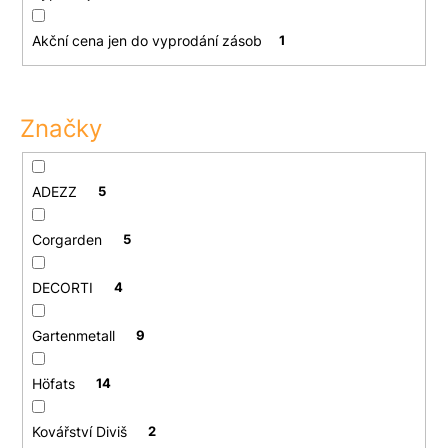
u
j
Akční cena jen do vyprodání zásob
1
e
m
e
Značky
ADEZZ
5
Corgarden
5
DECORTI
4
Gartenmetall
9
Höfats
14
Kovářství Diviš
2