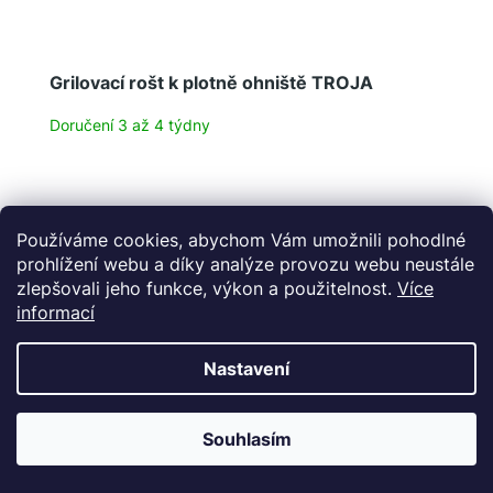
Grilovací rošt k plotně ohniště TROJA
Doručení 3 až 4 týdny
Používáme cookies, abychom Vám umožnili pohodlné
Objevte grilování z nové perspektivy! Kdo rád
griluje maso nebo zeleninu, pořídí se ke grilovací
prohlížení webu a díky analýze provozu webu neustále
plotně ještě tento grilovací rošt! Toto příslušenství
zlepšovali jeho funkce, výkon a použitelnost.
Více
patří ke kruhovým ohništím...
informací
Nastavení
Souhlasím