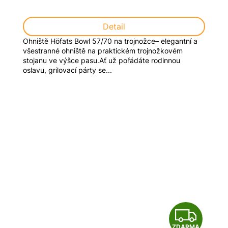
M
Detail
A
Ohniště Höfats Bowl 57/70 na trojnožce– elegantní a
všestranné ohniště na praktickém trojnožkovém
stojanu ve výšce pasu.Ať už pořádáte rodinnou
oslavu, grilovací párty se...
Z
ZDARMA