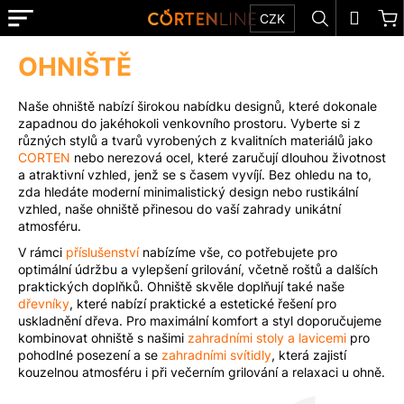
K
Přejít
Menu
Hledat
N
Přihl
CZK
na
o
obsah
Zpět
Zpět
k
š
OHNIŠTĚ
E-
í
SHOP
C
k
Naše ohniště nabízí širokou nabídku designů, které dokonale
o
zapadnou do jakéhokoli venkovního prostoru. Vyberte si z
TIPY
různých stylů a tvarů vyrobených z kvalitních materiálů jako
p
A
CORTEN
nebo nerezová ocel, které zaručují dlouhou životnost
o
INSPIRACE
a atraktivní vzhled, jenž se s časem vyvíjí. Bez ohledu na to,
t
zda hledáte moderní minimalistický design nebo rustikální
O
vzhled, naše ohniště přinesou do vaší zahrady unikátní
ř
SPOLEČNOSTI
atmosféru.
e
V rámci
příslušenství
nabízíme vše, co potřebujete pro
REALIZACE
b
optimální údržbu a vylepšení grilování, včetně roštů a dalších
u
praktických doplňků. Ohniště skvěle doplňují také naše
KONTAKT
dřevníky
, které nabízí praktické a estetické řešení pro
j
uskladnění dřeva. Pro maximální komfort a styl doporučujeme
e
NA
kombinovat ohniště s našimi
zahradními stoly a lavicemi
pro
MÍRU
t
pohodlné posezení a se
zahradními svítidly
, která zajistí
kouzelnou atmosféru i při večerním grilování a relaxaci u ohně.
e
MATERIÁLY
n