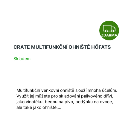
Z
ZDARMA
D
CRATE MULTIFUNKČNÍ OHNIŠTĚ HÖFATS
A
Skladem
R
M
A
Multifunkční venkovní ohniště slouží mnoha účelům.
Využít jej můžete pro skladování palivového dříví,
jako vinotéku, bednu na pivo, bedýnku na ovoce,
ale také jako ohniště,...