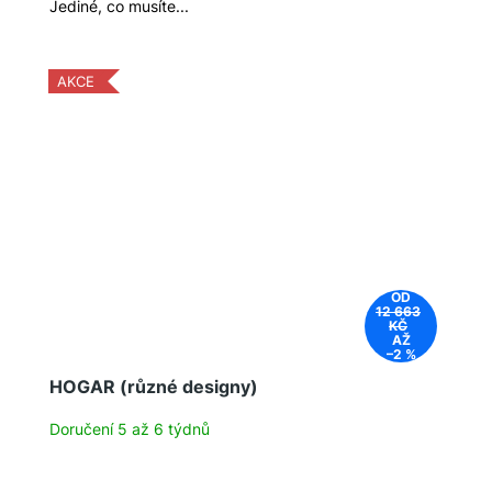
Jediné, co musíte...
AKCE
OD
12 663
KČ
AŽ
–2 %
HOGAR (různé designy)
Doručení 5 až 6 týdnů