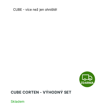
M
A
CUBE - více než jen ohniště!
Z
ZDARMA
D
CUBE CORTEN - VÝHODNÝ SET
A
Skladem