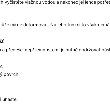
 vyčistěte vlažnou vodou a nakonec jej lehce potřete
může mírně deformovat. Na jeho funkci to však nemá v
šť
lu a předešel nepříjemnostem, je nutné dodržovat nás
v.
vý povrch.
ě uhaste.