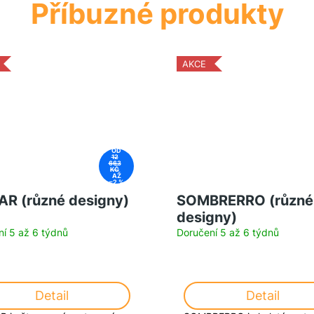
AKCE
OD
12
663
KČ
AŽ
–2 %
R (různé designy)
SOMBRERRO (různé
designy)
í 5 až 6 týdnů
Doručení 5 až 6 týdnů
Detail
Detail