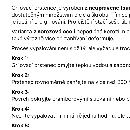
Grilovací prstenec je vyroben
z neupravené (sur
dostatečným množstvím oleje a škrobu. Tím se př
je ideální pro grilování. Pro čištění stačí seškrá
Varianta
z nerezové oceli
nepodléhá korozi, nic
také výrazně více při zahřívaní deformuje.
Proces vypalování není složitý, ale vyžaduje tro
Krok 1:
Grilovací prstenec omyjte teplou vodou a sapo
Krok 2:
Prstenec rovnoměrně zahřejte na více než 300 
Krok 3:
Povrch pokryjte bramborovými slupkami nebo plá
Krok 4:
Nechte vypalovat minimálně jednu hodinu, dle te
Krok 5: