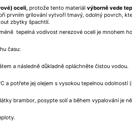
ové) oceli,
protože tento materiál
výborně vede tep
i prvním grilování vytvoří tmavý, odolný povrch, kte
bnout zbytky špachtlí.
méně tepelná vodivost nerezové oceli je mnohem hor
chu času:
nátem a následně důkladně opláchněte čistou vodou.
°C a potřete jej olejem s vysokou tepelnou odolnost
tky brambor, posypte solí a během vypalování je něko
ploty.