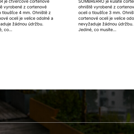
 je čtvercové cortenové
SOMBRERRO je kulaté cort
tě vyrobené z cortenové
ohniště vyrobené z corteno
 o tloušťce 4 mm. Ohniště z
oceli o tloušťce 3 mm. Ohniš
ové oceli je velice odolné a
cortenové oceli je velice odo
aduje žádnou údržbu.
nevyžaduje žádnou údržbu.
, co...
Jediné, co musíte...