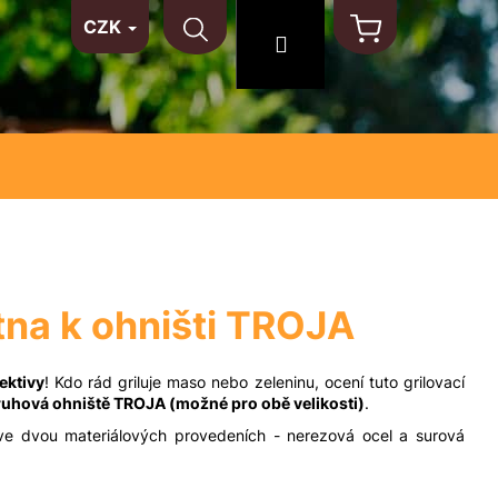
CZK
TAKT
NA MÍRU
MATERIÁLY
Hledat
Přihlášení
Nákupní
košík
otna k ohništi TROJA
ektivy
! Kdo rád griluje maso nebo zeleninu, ocení tuto grilovací
ruhová ohniště TROJA (možné pro obě velikosti)
.
 ve dvou materiálových provedeních - nerezová ocel a surová