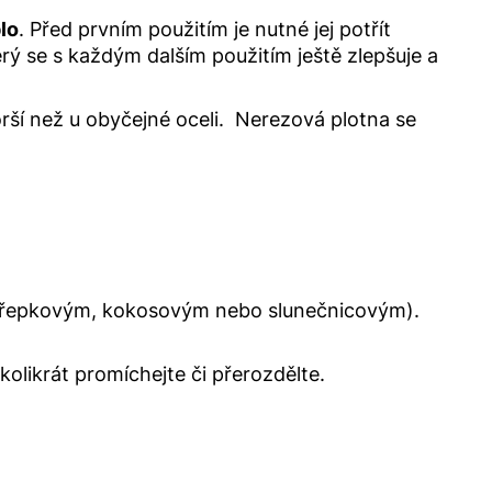
lo
. Před prvním použitím je nutné jej potřít
rý se s každým dalším použitím ještě zlepšuje a
ší než u obyčejné oceli. Nerezová plotna se
í (řepkovým, kokosovým nebo slunečnicovým).
likrát promíchejte či přerozdělte.