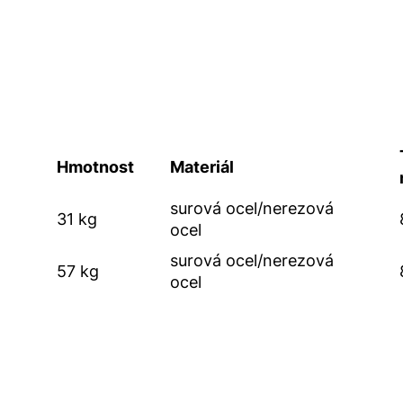
Hmotnost
Materiál
surová ocel/nerezová
31 kg
ocel
surová ocel/nerezová
57 kg
ocel