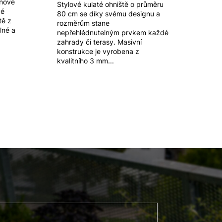
enové
Stylové kulaté ohniště o průměru
vé
80 cm se díky svému designu a
tě z
rozměrům stane
lné a
nepřehlédnutelným prvkem každé
zahrady či terasy. Masivní
konstrukce je vyrobena z
kvalitního 3 mm...