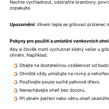
Nechte vychladnout, odstraňte brambory, povrch
zopakujte.
Upozornění:
Vlivem tepla se grilovací prstenec 
Pokyny pro použití a umístění venkovních ohni
Aby si člověk mohl vychutnat klidný večer u gri
ohněm. Například:
Dbejte na dostatečnou vzdálenost od budo
Ohniště vždy umisťujte na rovný a nehořla
Používejte pouze suché palivové dřevo.
Nenechávejte oheň bez dozoru.
Při silném jiskření nebo větru oheň okamžit