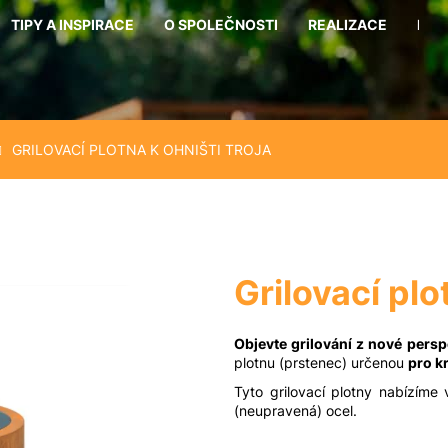
TIPY A INSPIRACE
O SPOLEČNOSTI
REALIZACE
KON
Co potřebujete najít?
GRILOVACÍ PLOTNA K OHNIŠTI TROJA
Hledat
Doporučujeme
Grilovací pl
Objevte grilování z nové persp
plotnu (prstenec) určenou
pro k
Tyto grilovací plotny nabízíme
(neupravená) ocel.