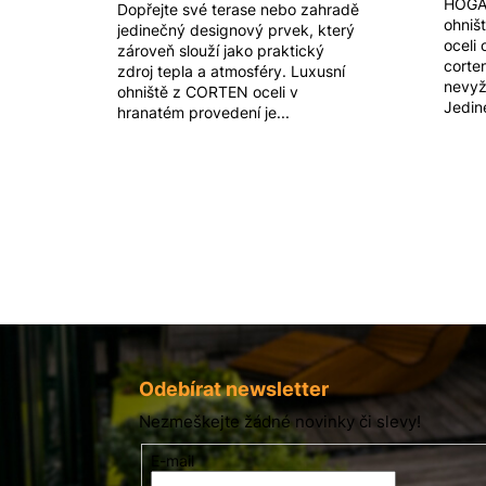
HOGAR
Dopřejte své terase nebo zahradě
ohniš
jedinečný designový prvek, který
oceli
zároveň slouží jako praktický
corten
zdroj tepla a atmosféry. Luxusní
nevyž
ohniště z CORTEN oceli v
Jediné
hranatém provedení je...
Z
á
p
Odebírat newsletter
a
Nezmeškejte žádné novinky či slevy!
t
E-mail
í