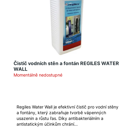
u
s
j
p
e
r
m
o
e
d
u
k
t
Čistič vodních stěn a fontán REGILES WATER
ů
WALL
Momentálně nedostupné
Regiles Water Wall je efektivní čistič pro vodní stěny
a fontány, který zabraňuje tvorbě vápenných
usazenin a růstu řas. Díky antibakteriálním a
antistatickým účinkům chrání...