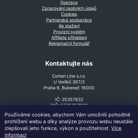
t
Doprava
r
Zpracování osobních údajů
í
v
Cookies
k
Partnerská spolupráce
y
Ke stažení
v
Provizní systém
Affiliate přihlášení
ý
Reklamační formulář
p
i
s
Kontaktujte nás
u
Corten Line s.r.o.
U Vorlíků 367/3
Praha 6, Bubeneč 16000
IČ: 25357832
DIČ: CZ25357832
Používáme cookies, abychom Vám umožnili pohodlné
VOLEJTE ČI PIŠTE
prohlížení webu a díky analýze provozu webu neustále
+420 602 330 307
zlepšovali jeho funkce, výkon a použitelnost.
Více
cortenline@cortenline.cz
informací