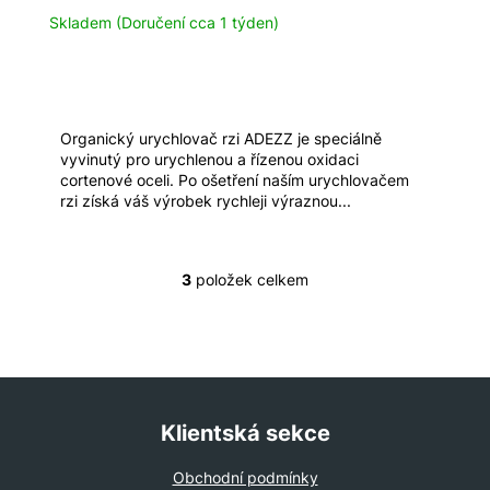
Skladem (Doručení cca 1 týden)
Organický urychlovač rzi ADEZZ je speciálně
vyvinutý pro urychlenou a řízenou oxidaci
cortenové oceli. Po ošetření naším urychlovačem
rzi získá váš výrobek rychleji výraznou...
3
položek celkem
O
v
l
á
d
Z
a
á
Klientská sekce
c
p
í
a
Obchodní podmínky
p