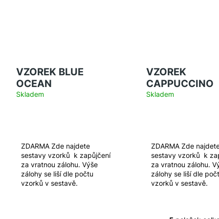
VZOREK BLUE
VZOREK
OCEAN
CAPPUCCINO
Skladem
Skladem
ZDARMA Zde najdete
ZDARMA Zde najdet
sestavy vzorků k zapůjčení
sestavy vzorků k za
za vratnou zálohu. Výše
za vratnou zálohu. V
zálohy se liší dle počtu
zálohy se liší dle poč
vzorků v sestavě.
vzorků v sestavě.