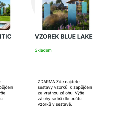
VZOREK BLUE LAKE
Skladem
e
ZDARMA Zde najdete
půjčení
sestavy vzorků k zapůjčení
ýše
za vratnou zálohu. Výše
tu
zálohy se liší dle počtu
vzorků v sestavě.