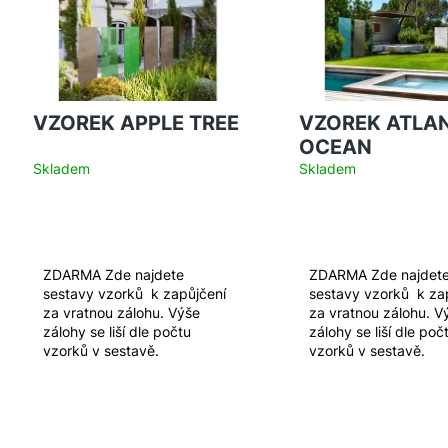
p
i
r
s
o
p
d
r
u
o
VZOREK APPLE TREE
VZOREK ATLANTIC
k
d
OCEAN
t
u
Skladem
Skladem
ů
k
t
ů
ZDARMA Zde najdete
ZDARMA Zde najdet
sestavy vzorků k zapůjčení
sestavy vzorků k za
za vratnou zálohu. Výše
za vratnou zálohu. V
zálohy se liší dle počtu
zálohy se liší dle poč
vzorků v sestavě.
vzorků v sestavě.