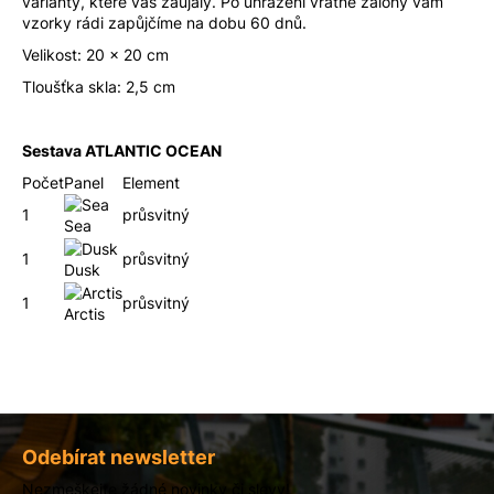
varianty, které vás zaujaly. Po uhrazení vratné zálohy vám
u
vzorky rádi zapůjčíme na dobu 60 dnů.
j
Velikost: 20 x 20 cm
e
m
Tloušťka skla: 2,5 cm
e
Sestava ATLANTIC OCEAN
Počet
Panel
Element
1
průsvitný
Sea
1
průsvitný
Dusk
1
průsvitný
Arctis
Z
á
Odebírat newsletter
p
Nezmeškejte žádné novinky či slevy!