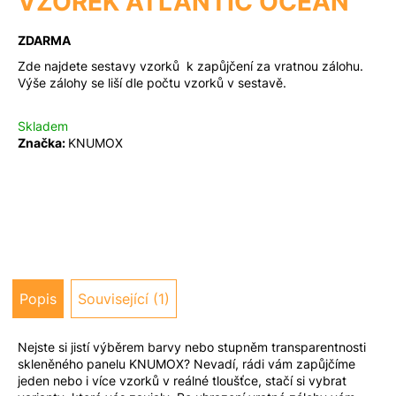
VZOREK ATLANTIC OCEAN
a
ZDARMA
j
Měna
(CZK)
í
Zde najdete sestavy vzorků k zapůjčení za vratnou zálohu.
Výše zálohy se liší dle počtu vzorků v sestavě.
t
?
Přihlášení
Skladem
Značka:
KNUMOX
Hledat
D
o
Popis
Související (1)
p
o
r
Nejste si jistí výběrem barvy nebo stupněm transparentnosti
skleněného panelu KNUMOX? Nevadí, rádi vám zapůjčíme
u
jeden nebo i více vzorků v reálné tloušťce, stačí si vybrat
č