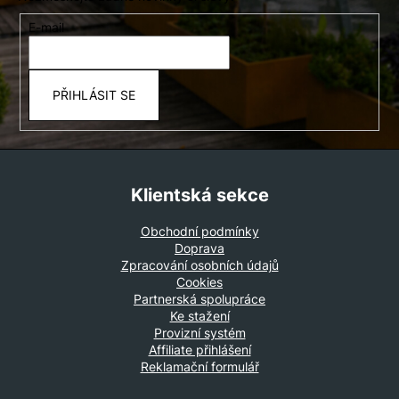
a
E-mail
t
í
PŘIHLÁSIT SE
Klientská sekce
Obchodní podmínky
Doprava
Zpracování osobních údajů
Cookies
Partnerská spolupráce
Ke stažení
Provizní systém
Affiliate přihlášení
Reklamační formulář