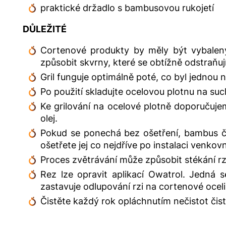
praktické držadlo s bambusovou rukojetí
DŮLEŽITÉ
Cortenové produkty by měly být vybaleny
způsobit skvrny, které se obtížně odstraňují
Gril funguje optimálně poté, co byl jednou 
Po použití skladujte ocelovou plotnu na su
Ke grilování na ocelové plotně doporučuje
olej.
Pokud se ponechá bez ošetření, bambus č
ošetřete jej co nejdříve po instalaci venko
Proces zvětrávání může způsobit stékání rz
Rez lze opravit aplikací Owatrol. Jedná s
zastavuje odlupování rzi na cortenové oceli
Čistěte každý rok opláchnutím nečistot či