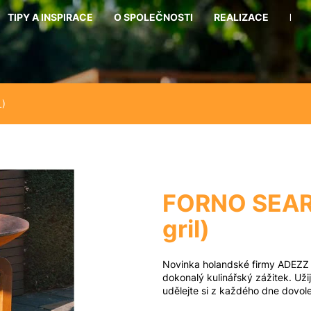
TIPY A INSPIRACE
O SPOLEČNOSTI
REALIZACE
KON
Co potřebujete najít?
)
Hledat
Doporučujeme
FORNO SEAR
gril)
Novinka holandské firmy ADEZZ a
dokonalý kulinářský zážitek. Uži
udělejte si z každého dne dovol