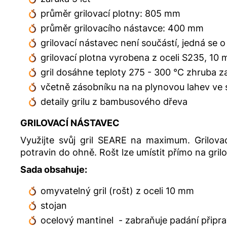
průměr grilovací plotny: 805 mm
průměr grilovacího nástavce: 400 mm
grilovací nástavec není součástí, jedná se o
grilovací plotna vyrobena z oceli S235, 10
gril dosáhne teploty 275 - 300
°C zhruba za
včetně zásobníku na na plynovou lahev ve s
detaily grilu z bambusového dřeva
GRILOVACÍ NÁSTAVEC
Využijte svůj gril SEARE na maximum. Grilova
potravin do ohně. Rošt lze umístit přímo na gril
Sada obsahuje:
omyvatelný gril (rošt) z oceli 10 mm
stojan
ocelový mantinel - zabraňuje padání připra