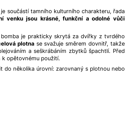
e součástí tamního kulturního charakteru, řada
í venku jsou krásné, funkční a odolné vůči
bomba je prakticky skrytá za dvířky z tvrdého
celová plotna
se svažuje směrem dovnitř, takže
olejováním a seškrábáním zbytků špachtlí. Před
en k opětovnému použití.
tit do několika úrovní: zarovnaný s plotnou nebo