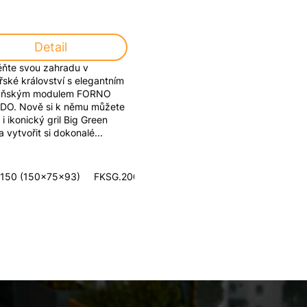
Detail
ňte svou zahradu v
řské království s elegantním
yňským modulem FORNO
O. Nově si k němu můžete
 i ikonický gril Big Green
 vytvořit si dokonalé...
150 (150x75x93)
FKSG.200 (200x75x93)