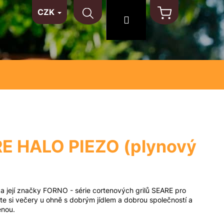
CZK
TAKT
NA MÍRU
MATERIÁLY
Hledat
Přihlášení
Nákupní
košík
E HALO PIEZO (plynový
 její značky FORNO - série cortenových grilů SEARE pro
jte si večery u ohně s dobrým jídlem a dobrou společností a
enou.