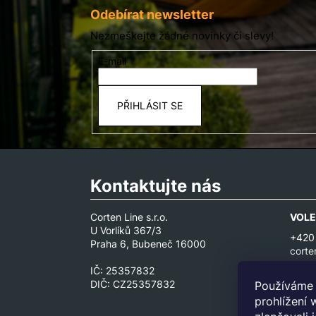
p
Odebírat newsletter
a
Nezmeškejte žádné novinky či slevy!
t
E-mail
í
PŘIHLÁSIT SE
Kontaktujte nás
Corten Line s.r.o.
VOLE
U Vorlíků 367/3
+420
Praha 6, Bubeneč 16000
corte
IČ: 25357832
DIČ: CZ25357832
Používáme 
prohlížení