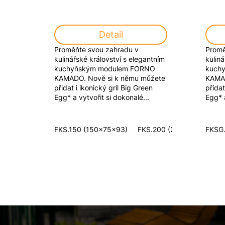
Detail
Proměňte svou zahradu v
Promě
kulinářské království s elegantním
kuliná
kuchyňským modulem FORNO
kuch
KAMADO. Nově si k němu můžete
KAMAD
přidat i ikonický gril Big Green
přidat
Egg* a vytvořit si dokonalé...
Egg* a
FKS.150 (150x75x93)
FKS.200 (200x75x93)
FKSG.
Z
á