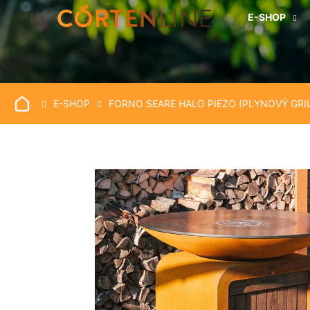
K
Přejít
E-SHOP
na
o
obsah
Zpět
Zpět
š
do
do
í
k
obchodu
obchodu
DOMŮ
E-SHOP
FORNO SEARE HALO PIEZO (PLYNOVÝ GRIL