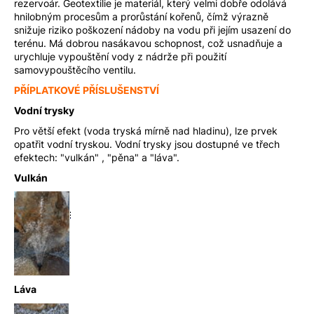
rezervoár. Geotextilie je materiál, který velmi dobře odolává
hnilobným procesům a prorůstání kořenů, čímž výrazně
snižuje riziko poškození nádoby na vodu při jejím usazení do
terénu. Má dobrou nasákavou schopnost, což usnadňuje a
urychluje vypouštění vody z nádrže při použití
samovypouštěcího ventilu.
PŘÍPLATKOVÉ PŘÍSLUŠENSTVÍ
Vodní trysky
Pro větší efekt (voda tryská mírně nad hladinu), lze prvek
opatřit vodní tryskou. Vodní trysky jsou dostupné ve třech
efektech: "vulkán" , "pěna" a "láva".
Vulkán
Láva