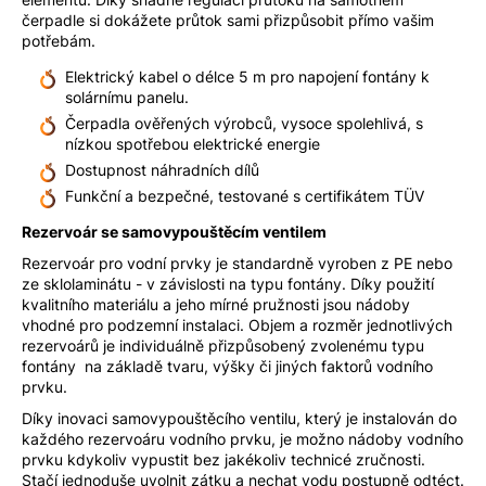
čerpadle si dokážete průtok sami přizpůsobit přímo vašim
potřebám.
Elektrický kabel o délce 5 m pro napojení fontány k
solárnímu panelu.
Čerpadla ověřených výrobců, vysoce spolehlivá, s
nízkou spotřebou elektrické energie
Dostupnost náhradních dílů
Funkční a bezpečné, testované s certifikátem TÜV
Rezervoár se samovypouštěcím ventilem
Rezervoár pro vodní prvky je standardně vyroben z PE nebo
ze sklolaminátu - v závislosti na typu fontány. Díky použití
kvalitního materiálu a jeho mírné pružnosti jsou nádoby
vhodné pro podzemní instalaci. Objem a rozměr jednotlivých
rezervoárů je individuálně přizpůsobený zvolenému typu
fontány na základě tvaru, výšky či jiných faktorů vodního
prvku.
Díky inovaci samovypouštěcího ventilu, který je instalován do
každého rezervoáru vodního prvku, je možno nádoby vodního
prvku kdykoliv vypustit bez jakékoliv technicé zručnosti.
Stačí jednoduše uvolnit zátku a nechat vodu postupně odtéct.