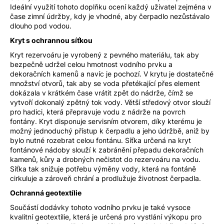
Ideální využití tohoto doplňku ocení každý uživatel zejména v
čase zimní údržby, kdy je vhodné, aby čerpadlo nezůstávalo
dlouho pod vodou.
Kryt s ochrannou síťkou
Kryt rezervoáru je vyrobený z pevného materiálu, tak aby
bezpečně udržel celou hmotnost vodního prvku a
dekoračních kamenů a navíc je pochozí. V krytu je dostatečné
množství otvorů, tak aby se voda přetékající přes element
dokázala v krátkém čase vrátit zpět do nádrže, čímž se
vytvoří dokonalý zpětný tok vody. Větší středový otvor slouží
pro hadici, která přepravuje vodu z nádrže na povrch
fontány. Kryt disponuje servisním otvorem, díky kterému je
možný jednoduchý přístup k čerpadlu a jeho údržbě, aniž by
bylo nutné rozebrat celou fontánu. Síťka určená na kryt
fontánové nádoby slouží k zabránění přepadu dekoračních
kamenů, kůry a drobných nečistot do rezervoáru na vodu.
Síťka tak snižuje potřebu výměny vody, která na fontáně
cirkuluje a zároveň chrání a prodlužuje životnost čerpadla.
Ochranná geotextílie
Součástí dodávky tohoto vodního prvku je také vysoce
kvalitní geotextilie, která je určená pro vystlání výkopu pro