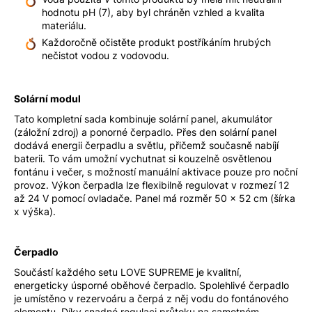
hodnotu pH (7), aby byl chráněn vzhled a kvalita
materiálu.
Každoročně očistěte produkt postříkáním hrubých
nečistot vodou z vodovodu.
Solární modul
Tato kompletní sada kombinuje solární panel, akumulátor
(záložní zdroj) a ponorné čerpadlo. Přes den solární panel
dodává energii čerpadlu a světlu, přičemž současně nabíjí
baterii. To vám umožní vychutnat si kouzelně osvětlenou
fontánu i večer, s možností manuální aktivace pouze pro noční
provoz. Výkon čerpadla lze flexibilně regulovat v rozmezí 12
až 24 V pomocí ovladače. Panel má rozměr 50 x 52 cm (šírka
x výška).
Čerpadlo
Součástí každého setu LOVE SUPREME je kvalitní,
energeticky úsporné oběhové čerpadlo. Spolehlivé čerpadlo
je umístěno v rezervoáru a čerpá z něj vodu do fontánového
elementu. Díky snadné regulaci průtoku na samotném