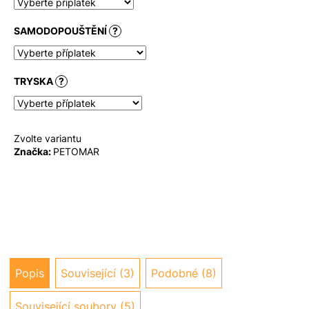
u
j
SAMODOPOUŠTĚNÍ
?
e
m
e
TRYSKA
?
Zvolte variantu
Značka:
PETOMAR
Popis
Související (3)
Podobné (8)
Související soubory (5)