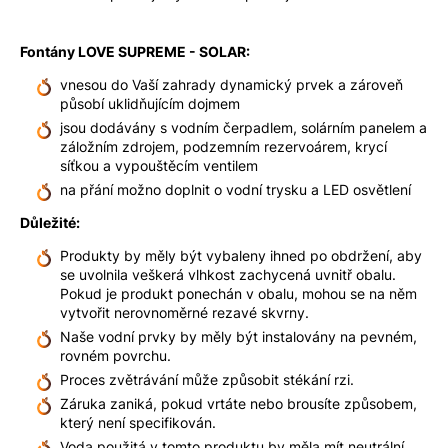
Fontány LOVE SUPREME - SOLAR:
vnesou do Vaší zahrady dynamický prvek a zároveň
působí uklidňujícím dojmem
jsou dodávány s vodním čerpadlem, solárním panelem a
záložním zdrojem, podzemním rezervoárem, krycí
síťkou a vypouštěcím ventilem
na přání možno doplnit o vodní trysku a LED osvětlení
Důležité:
Produkty by měly být vybaleny ihned po obdržení, aby
se uvolnila veškerá vlhkost zachycená uvnitř obalu.
Pokud je produkt ponechán v obalu, mohou se na něm
vytvořit nerovnoměrné rezavé skvrny.
Naše vodní prvky by měly být instalovány na pevném,
rovném povrchu.
Proces zvětrávání může způsobit stékání rzi.
Záruka zaniká, pokud vrtáte nebo brousíte způsobem,
který není specifikován.
Voda použitá v tomto produktu by měla mít neutrální