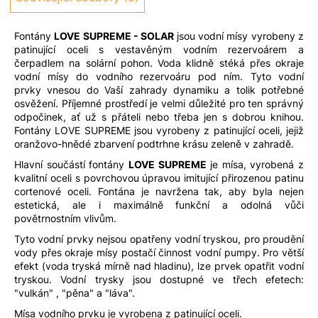
Fontány
LOVE SUPREME - SOLAR
jsou vodní mísy vyrobeny z
patinující oceli s vestavěným vodním rezervoárem a
čerpadlem na solární pohon. Voda klidně stéká přes okraje
vodní mísy do vodního rezervoáru pod ním. Tyto vodní
prvky vnesou do Vaší zahrady dynamiku a tolik potřebné
osvěžení. Příjemné prostředí je velmi důležité pro ten správný
odpočinek, ať už s přáteli nebo třeba jen s dobrou knihou.
Fontány LOVE SUPREME jsou vyrobeny z patinující oceli, jejiž
oranžovo-hnědé zbarvení podtrhne krásu zeleně v zahradě.
Hlavní součástí fontány
LOVE SUPREME
je mísa, vyrobená z
kvalitní oceli s povrchovou úpravou imitující přirozenou patinu
cortenové oceli. Fontána je navržena tak, aby byla nejen
estetická, ale i maximálně funkční a odolná vůči
povětrnostním vlivům.
Tyto vodní prvky nejsou opatřeny vodní tryskou, pro proudění
vody přes okraje mísy postačí činnost vodní pumpy. Pro větší
efekt (voda tryská mírně nad hladinu), lze prvek opatřit vodní
tryskou. Vodní trysky jsou dostupné ve třech efetech:
"vulkán" , "pěna" a "láva".
Mísa vodního prvku je vyrobena z patinující oceli.