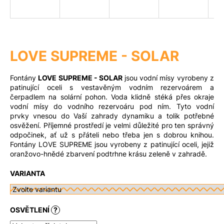
a
j
Měna
(CZK)
í
t
LOVE SUPREME - SOLAR
?
Přihlášení
Fontány
LOVE SUPREME - SOLAR
jsou vodní mísy vyrobeny z
patinující oceli s vestavěným vodním rezervoárem a
čerpadlem na solární pohon. Voda klidně stéká přes okraje
vodní mísy do vodního rezervoáru pod ním. Tyto vodní
Hledat
prvky vnesou do Vaší zahrady dynamiku a tolik potřebné
osvěžení. Příjemné prostředí je velmi důležité pro ten správný
odpočinek, ať už s přáteli nebo třeba jen s dobrou knihou.
Fontány LOVE SUPREME jsou vyrobeny z patinující oceli, jejiž
D
oranžovo-hnědé zbarvení podtrhne krásu zeleně v zahradě.
o
VARIANTA
p
o
r
u
OSVĚTLENÍ
?
č