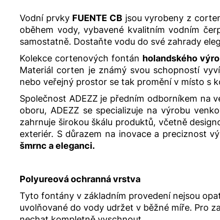
Vodní prvky
FUENTE CB
jsou vyrobeny z corten
oběhem vody, vybavené kvalitním vodním čerpa
samostatně. Dostaňte vodu do své zahrady elegan
Kolekce cortenových fontán
holandského výr
Materiál corten je známý svou schopností vyv
nebo veřejný prostor se tak promění v místo s
Společnost ADEZZ je předním odborníkem na ve
oboru, ADEZZ se specializuje na výrobu venkovn
zahrnuje širokou škálu produktů, včetně design
exteriér. S důrazem na inovace a preciznost v
šmrnc a eleganci.
Polyureová ochranná vrstva
Tyto fontány v základním provedení nejsou opat
uvolňované do vody udržet v běžné míře. Pro za
nechat kompletně vyschnout.