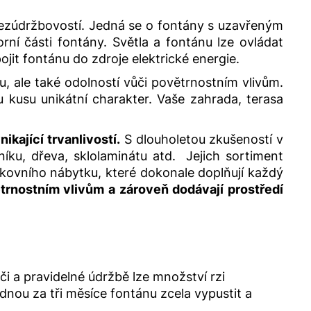
bezúdržbovostí. Jedná se o fontány s uzavřeným
í části fontány. Světla a fontánu lze ovládat
it fontánu do zdroje elektrické energie.
, ale také odolností vůči povětrnostním vlivům.
kusu unikátní charakter. Vaše zahrada, terasa
ikající trvanlivostí.
S dlouholetou zkušeností v
níku, dřeva, sklolaminátu atd. Jejich sortiment
nkovního nábytku, které dokonale doplňují každý
trnostním vlivům a zároveň dodávají prostředí
i a pravidelné údržbě lze množství rzi
nou za tři měsíce fontánu zcela vypustit a