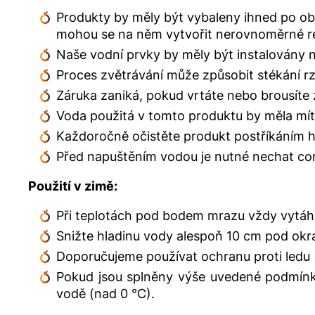
Produkty by měly být vybaleny ihned po obd
mohou se na něm vytvořit nerovnoměrné r
Naše vodní prvky by měly být instalovány
Proces zvětrávání může způsobit stékání rz
Záruka zaniká, pokud vrtáte nebo brousíte 
Voda použitá v tomto produktu by měla mít 
Každoročně očistěte produkt postříkáním 
Před napuštěním vodou je nutné nechat corte
Použití v zimě:
Při teplotách pod bodem mrazu vždy vytáh
Snižte hladinu vody alespoň 10 cm pod okra
Doporučujeme používat ochranu proti ledu (
Pokud jsou splněny výše uvedené podmínky
vodě (nad 0 °C).