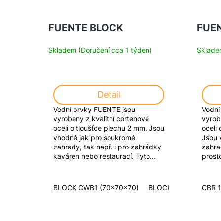
FUENTE BLOCK
FUE
Skladem (Doručení cca 1 týden)
Skladem
Detail
Vodní prvky FUENTE jsou
Vodní
vyrobeny z kvalitní cortenové
vyrob
oceli o tloušťce plechu 2 mm. Jsou
oceli
vhodné jak pro soukromé
Jsou 
zahrady, tak např. i pro zahrádky
zahrad
kaváren nebo restaurací. Tyto...
prost
BLOCK CWB1 (70x70x70)
BLOCK CWB4 (300x7
CBR 1