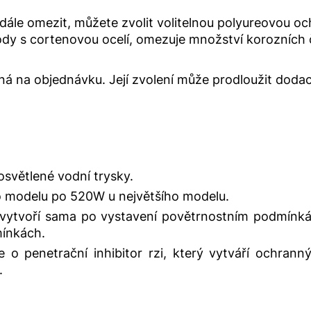
ále omezit, můžete zvolit volitelnou polyureovou oc
vody s cortenovou ocelí, omezuje množství korozních
á na objednávku. Její zvolení může prodloužit dodací
světlené vodní trysky.
 modelu po 520W u největšího modelu.
vytvoří sama po vystavení povětrnostním podmínkám.
mínkách.
e o penetrační inhibitor rzi, který vytváří ochrann
.