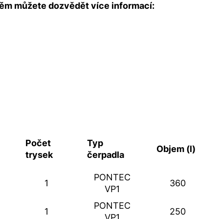
 něm můžete dozvědět více informací:
Počet
Typ
Objem (l)
trysek
čerpadla
PONTEC
1
360
VP1
PONTEC
1
250
VP1