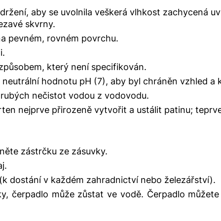
ržení, aby se uvolnila veškerá vlhkost zachycená uv
ezavé skvrny.
 na pevném, rovném povrchu.
i.
způsobem, který není specifikován.
neutrální hodnotu pH (7), aby byl chráněn vzhled a kv
hrubých nečistot vodou z vodovodu.
n nejprve přirozeně vytvořit a ustálit patinu; teprv
něte zástrčku ze zásuvky.
j.
k dostání v každém zahradnictví nebo železářství).
, čerpadlo může zůstat ve vodě. Čerpadlo můžete ta