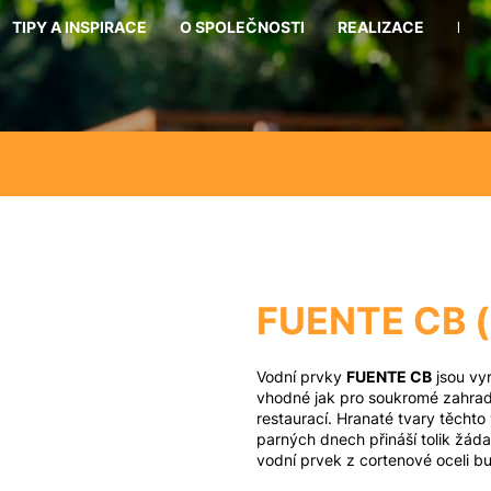
TIPY A INSPIRACE
O SPOLEČNOSTI
REALIZACE
KON
Co potřebujete najít?
Hledat
Doporučujeme
FUENTE CB (
Vodní prvky
FUENTE CB
jsou vyr
vhodné jak pro soukromé zahrady
restaurací. Hranaté tvary těcht
parných dnech přináší tolik žáda
vodní prvek z cortenové oceli b