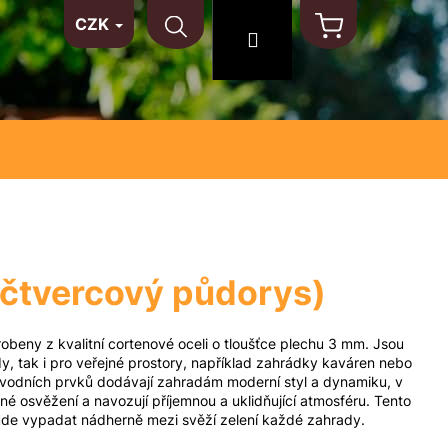
CZK
TAKT
NA MÍRU
MATERIÁLY
Hledat
Přihlášení
Nákupní
košík
čtvercový půdorys)
obeny z kvalitní cortenové oceli o tloušťce plechu 3 mm. Jsou
, tak i pro veřejné prostory, například zahrádky kaváren nebo
o vodních prvků dodávají zahradám moderní styl a dynamiku, v
né osvěžení a navozují příjemnou a uklidňující atmosféru. Tento
ude vypadat nádherně mezi svěží zelení každé zahrady.