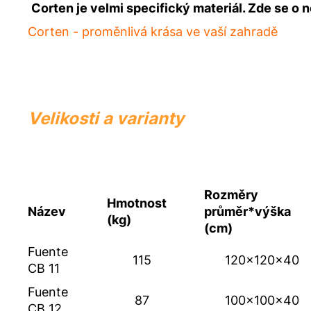
Corten je velmi specifický materiál. Zde se o
Corten - proměnlivá krása ve vaší zahradě
Velikosti a varianty
Rozměry
Hmotnost
Název
průměr*výška
(kg)
(cm)
Fuente
115
120x120x40
CB 11
Fuente
87
100x100x40
CB 12