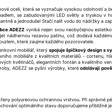
ové oceli, která se vyznačuje vysokou odolností a 
dlem, se zabudovanými LED světly a tryskou v horn
tně a jednoduše! Stačí nalít vodu do nádržky a zapoj
obce ADEZZ
vyniká nejen svou neobyčejnou estetikou
íjet nádhernou rezavou patinu, což dodává každému 
 kouzlem, které zaujme každého pozorovatele.
nkovní mobiliář, který
spojuje špičkový design s vyn
ího mobiliáře z kvalitních materiálů - cortenu, hli
ových květináčů, elegantních fontán a kvalitního ve
ýroby, ADEZZ se pyšní výrobky, které
odolávají pově
řeny polyureovou ochrannou vrstvou. Při správné péč
chování optimálního stavu doporučujeme přibližně jed