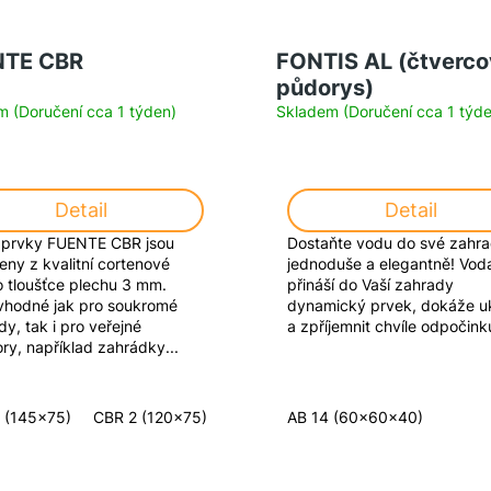
NTE CBR
FONTIS AL (čtverc
půdorys)
 (Doručení cca 1 týden)
Skladem (Doručení cca 1 týde
Detail
Detail
 prvky FUENTE CBR jsou
Dostaňte vodu do své zahr
eny z kvalitní cortenové
jednoduše a elegantně! Vod
 o tloušťce plechu 3 mm.
přináší do Vaší zahrady
vhodné jak pro soukromé
dynamický prvek, dokáže uk
y, tak i pro veřejné
a zpříjemnit chvíle odpočink
ory, například zahrádky...
0x70)
 (145x75)
CBR 2 (120x75)
CBR 3 (100x75)
AB 14 (60x60x40)
CBR 4 (145x40)