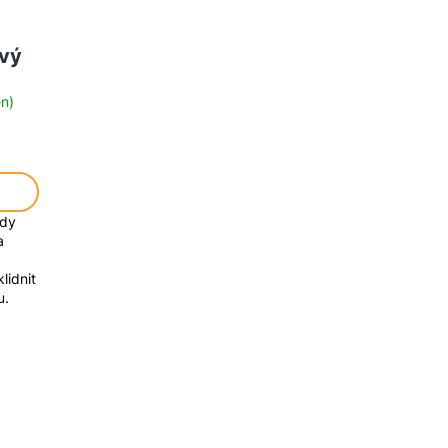
ový
n)
ady
a
lidnit
u.
CBR 5 (120x40)
CBR 6 (100x40)
CBR 7 (80x40)