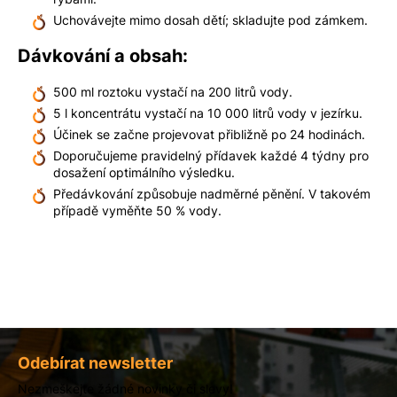
Uchovávejte mimo dosah dětí; skladujte pod zámkem.
Dávkování a obsah:
500 ml roztoku vystačí na 200 litrů vody.
5 l koncentrátu vystačí na 10 000 litrů vody v jezírku.
Účinek se začne projevovat přibližně po 24 hodinách.
Doporučujeme pravidelný přídavek každé 4 týdny pro
dosažení optimálního výsledku.
Předávkování způsobuje nadměrné pěnění. V takovém
případě vyměňte 50 % vody.
Z
á
Odebírat newsletter
p
Nezmeškejte žádné novinky či slevy!