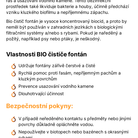
řas a usazování vodního kamene. Tento dezinfekční
u
prostředek také likviduje bakterie a houby, účinně předchází
j
vzniku kluzkého biofilmu a nepříjemnému zápachu.
e
Bio čistič fontán je vysoce koncentrovaný biocid, a proto by
m
neměl být používán v zahradních jezírkách s biologickými
e
filtračními systémy a/nebo s rybami. Pokud je naředěný a
požitý, například psy nebo ptáky, je neškodný.
Vlastnosti BIO čističe fontán
Udržuje fontány zářivě čerstvé a čisté
Rychlá pomoc proti řasám, nepříjemným pachům a
kluzkým povrchům
Prevence usazování vodního kamene
Dlouhotrvající účinnost
Bezpečnostní pokyny:
V případě neředěného kontaktu s předměty nebo jinými
povrchy důkladně opláchněte vodou.
Nepoužívejte v biotopech nebo bazénech s okrasnými
rybami.