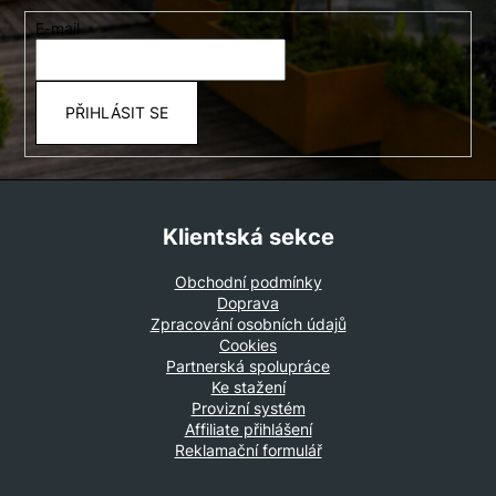
a
E-mail
t
í
PŘIHLÁSIT SE
Klientská sekce
Obchodní podmínky
Doprava
Zpracování osobních údajů
Cookies
Partnerská spolupráce
Ke stažení
Provizní systém
Affiliate přihlášení
Reklamační formulář