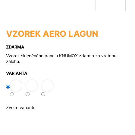
a
j
Měna
(CZK)
í
t
VZOREK AERO LAGUN
?
Přihlášení
ZDARMA
Vzorek skleněného panelu KNUMOX zdarma za vratnou
zálohu.
Hledat
VARIANTA
D
o
p
Zvolte variantu
o
r
u
č