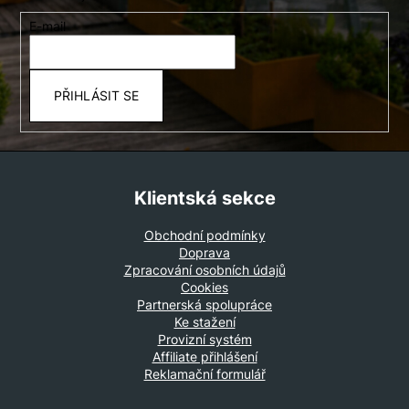
a
E-mail
t
í
PŘIHLÁSIT SE
Klientská sekce
Obchodní podmínky
Doprava
Zpracování osobních údajů
Cookies
Partnerská spolupráce
Ke stažení
Provizní systém
Affiliate přihlášení
Reklamační formulář