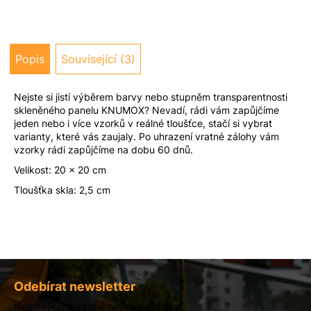
u
j
e
m
Popis
Související (3)
e
Nejste si jistí výběrem barvy nebo stupněm transparentnosti
skleněného panelu KNUMOX? Nevadí, rádi vám zapůjčíme
jeden nebo i více vzorků v reálné tloušťce, stačí si vybrat
varianty, které vás zaujaly. Po uhrazení vratné zálohy vám
vzorky rádi zapůjčíme na dobu 60 dnů.
Velikost: 20 x 20 cm
Tloušťka skla: 2,5 cm
Z
á
Odebírat newsletter
p
Nezmeškejte žádné novinky či slevy!