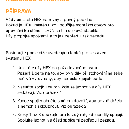
PŘÍPRAVA
Vždy umístěte HEX na rovný a pevný podklad.
Pokud je HEX umístěn u zdi, použijte montážní otvory pro
upevnění ke stěně – zvýší se tím celková stabilita.
Díly propojte spojkami, a to jak zepředu, tak zezadu
Postupujte podle níže uvedených kroků pro sestavení
systému HEX
Umístěte díly HEX do požadovaného tvaru.
Pozor!
Dbejte na to, aby byly díly při stohování na sebe
pečlivě vyrovnány, aby nedošlo k jejich pádu.
Nasuňte spojku na roh, kde se jednotlivé díly HEX
setkávají. Viz obrázek 1.
Konce spojky ohněte směrem dovnitř, aby pevně držela
a nemohla sklouznout. Viz obrázek 2.
Kroky 1 až 3 opakujte pro každý roh, kde se díly spojují.
Spojujte jednotlivé části spojkami zepředu i zezadu.