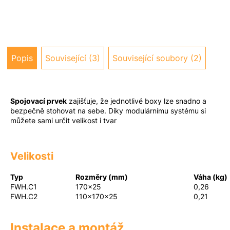
u
j
e
m
e
Popis
Související (3)
Související soubory (2)
Spojovací prvek
zajišťuje, že jednotlivé boxy lze snadno a
bezpečně stohovat na sebe. Díky modulárnímu systému si
můžete sami určit velikost i tvar
Velikosti
Typ
Rozměry (mm)
Váha (kg)
FWH.C1
170x25
0,26
FWH.C2
110x170x25
0,21
Instalace a montáž