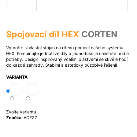
a
j
Měna
(CZK)
í
t
Spojovací díl HEX
CORTEN
?
Přihlášení
Vytvořte si vlastní stojan na dřevo pomocí našeho systému
HEX. Kombinujte jednotlivé díly a jednoduše je umístěte podle
potřeby. Design inspirovaný včelími plástvemi se skvěle hodí
do každé zahrady. Stabilní a esteticky působivé řešení!
Hledat
VARIANTA
D
o
p
Zvolte variantu
o
Značka:
ADEZZ
r
u
č