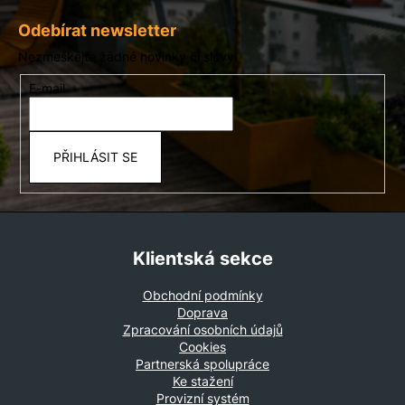
Z
á
Odebírat newsletter
p
Nezmeškejte žádné novinky či slevy!
a
E-mail
t
í
PŘIHLÁSIT SE
Klientská sekce
Obchodní podmínky
Doprava
Zpracování osobních údajů
Cookies
Partnerská spolupráce
Ke stažení
Provizní systém