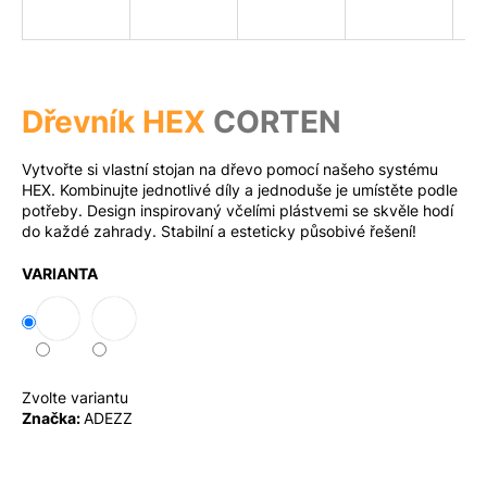
a
j
Měna
(CZK)
í
t
Dřevník HEX
CORTEN
?
Přihlášení
Vytvořte si vlastní stojan na dřevo pomocí našeho systému
HEX. Kombinujte jednotlivé díly a jednoduše je umístěte podle
potřeby. Design inspirovaný včelími plástvemi se skvěle hodí
do každé zahrady. Stabilní a esteticky působivé řešení!
Hledat
VARIANTA
D
o
p
Zvolte variantu
o
Značka:
ADEZZ
r
u
č