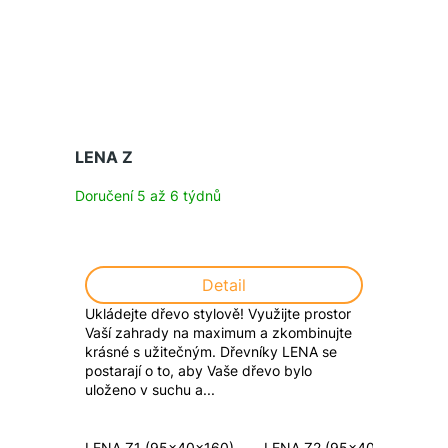
LENA Z
Doručení 5 až 6 týdnů
Detail
Ukládejte dřevo stylově! Využijte prostor
Vaší zahrady na maximum a zkombinujte
krásné s užitečným. Dřevníky LENA se
postarají o to, aby Vaše dřevo bylo
uloženo v suchu a...
LENA Z1 (95x40x160)
LENA Z2 (95x40x180)