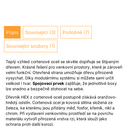
u
j
e
m
e
Popis
Související (3)
Podobné (7)
Související soubory (1)
Teplý vzhled cortenové oceli se skvěle doplňuje se štípaným
dřevem. Krásné řešení pro venkovní prostory, které je zároveň
velmi funkční. Otevřená strana umožňuje dřevu přirozeně
vysychat. Díky modulárnímu systému si můžete sami určit
velikost i tvar.
Spojovací prvek
zajišťuje, že jednotlivé boxy
lze snadno a bezpečně stohovat na sebe.
Dřevník HEX z cortenové oceli postupně získává oranžovo-
hnědý odstín. Cortenová ocel je kovová slitina složená ze
železa, ke kterému jsou přidány měď, fosfor, křemík, nikl a
chrom. Při vystavení venkovnímu prostředí se na povrchu
materiálu vytvoří přirozená vrstva rzi, která slouží jako
ochrana proti další korozi.