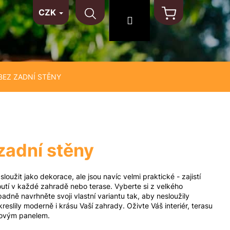
CZK
TAKT
NA MÍRU
MATERIÁLY
Hledat
Přihlášení
Nákupní
košík
BEZ ZADNÍ STĚNY
zadní stěny
loužit jako dekorace, ale jsou navíc velmi praktické - zajistí
outí v každé zahradě nebo terase. Vyberte si z velkého
adně navrhněte svoji vlastní variantu tak, aby nesloužily
eslily moderně i krásu Vaší zahrady. Oživte Váš interiér, terasu
novým panelem.