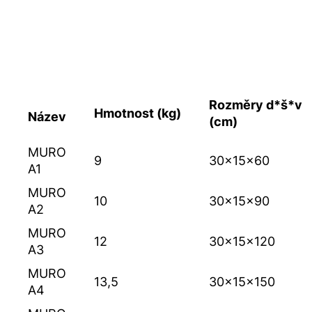
Rozměry d*š*v
Hmotnost (kg)
Název
(cm)
MURO
9
30x15x60
A1
MURO
10
30x15x90
A2
MURO
12
30x15x120
A3
MURO
13,5
30x15x150
A4