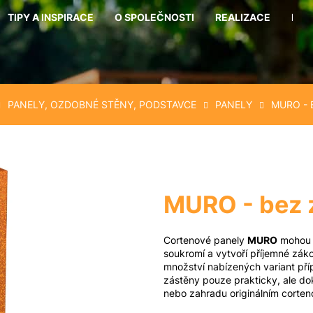
TIPY A INSPIRACE
O SPOLEČNOSTI
REALIZACE
KON
Co potřebujete najít?
PANELY, OZDOBNÉ STĚNY, PODSTAVCE
PANELY
MURO - 
Hledat
Doporučujeme
MURO - bez 
Cortenové panely
MURO
mohou s
soukromí a vytvoří příjemné zák
množství nabízených variant příp
zástěny pouze prakticky, ale dokr
nebo zahradu originálním corte