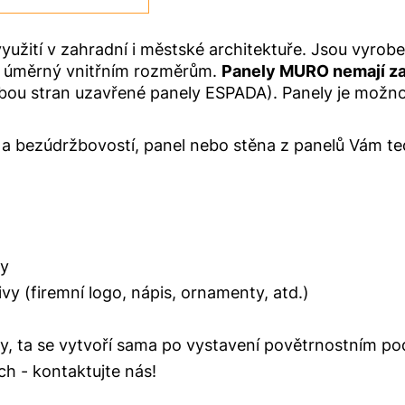
využití v zahradní i městské architektuře. Jsou vyrob
je úměrný vnitřním rozměrům.
Panely MURO nemají za
obou stran uzavřené panely ESPADA). Panely je možno o
a bezúdržbovostí, panel nebo stěna z panelů Vám te
ry
vy (firemní logo, nápis, ornamenty, atd.)
, ta se vytvoří sama po vystavení povětrnostním 
h - kontaktujte nás!