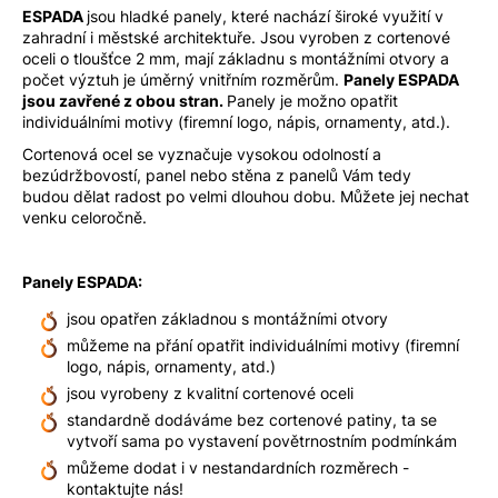
ESPADA
jsou hladké panely, které nachází široké využití v
zahradní i městské architektuře. Jsou vyroben z cortenové
oceli o tloušťce 2 mm, mají základnu s montážními otvory a
počet výztuh je úměrný vnitřním rozměrům.
Panely ESPADA
jsou zavřené z obou stran.
Panely je možno opatřit
individuálními motivy (firemní logo, nápis, ornamenty, atd.).
Cortenová ocel se vyznačuje vysokou odolností a
bezúdržbovostí, panel nebo stěna z panelů Vám tedy
budou dělat radost po velmi dlouhou dobu. Můžete jej nechat
venku celoročně.
Panely ESPADA:
jsou opatřen základnou s montážními otvory
můžeme na přání opatřit individuálními motivy (firemní
logo, nápis, ornamenty, atd.)
jsou vyrobeny z kvalitní cortenové oceli
standardně dodáváme bez cortenové patiny, ta se
vytvoří sama po vystavení povětrnostním podmínkám
můžeme dodat i v nestandardních rozměrech -
kontaktujte nás!