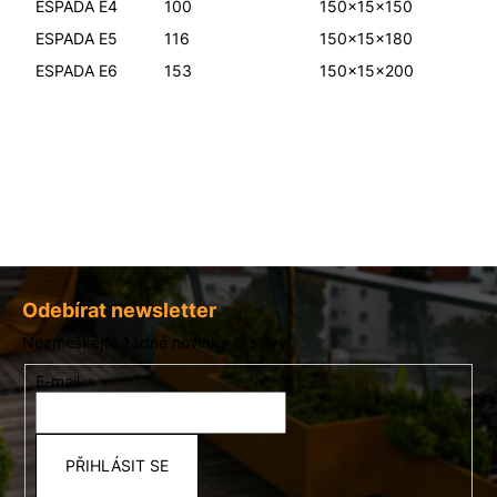
ESPADA E4
100
150x15x150
ESPADA E5
116
150x15x180
ESPADA E6
153
150x15x200
Z
á
Odebírat newsletter
p
Nezmeškejte žádné novinky či slevy!
a
E-mail
t
í
PŘIHLÁSIT SE