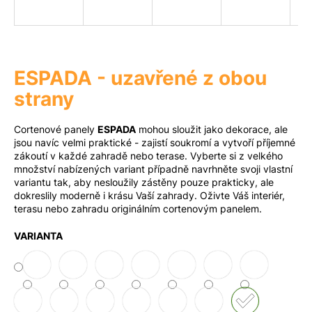
a
j
Měna
(CZK)
í
t
ESPADA - uzavřené z obou
?
Přihlášení
strany
Cortenové panely
ESPADA
mohou sloužit jako dekorace, ale
jsou navíc velmi praktické - zajistí soukromí a vytvoří příjemné
zákoutí v každé zahradě nebo terase. Vyberte si z velkého
Hledat
množství nabízených variant případně navrhněte svoji vlastní
variantu tak, aby nesloužily zástěny pouze prakticky, ale
dokreslily moderně i krásu Vaší zahrady. Oživte Váš interiér,
terasu nebo zahradu originálním cortenovým panelem.
D
o
VARIANTA
p
o
r
u
č