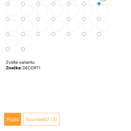
u
j
e
m
e
Zvolte variantu
Značka:
DECORTI
Popis
Související (3)