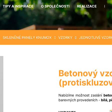
TIPY A INSPIRACE
O SPOLEČNOSTI
REALIZACE
KON
Co potřebujete najít?
SKLENĚNÉ PANELY KNUMOX
VZORKY
JEDNOTLIVÉ VZOR
Hledat
Doporučujeme
Betonový vz
(protiskluzo
Nabízíme možnost zaslání
beto
barevných provedeních -
bílá, 