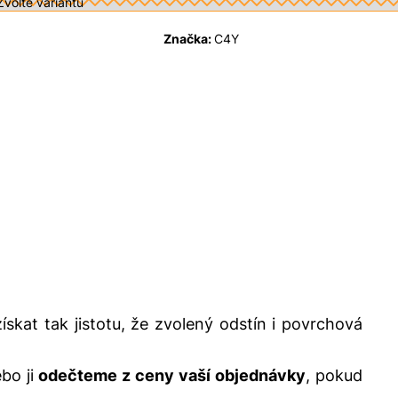
Značka:
C4Y
získat tak jistotu, že zvolený odstín i povrchová
ebo ji
odečteme z ceny vaší objednávky
, pokud