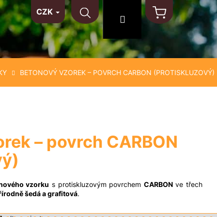
CZK
TAKT
NA MÍRU
MATERIÁLY
Hledat
Přihlášení
Nákupní
košík
KY
BETONOVÝ VZOREK – POVRCH CARBON (PROTISKLUZOVÝ)
orek – povrch CARBON
vý)
nového vzorku
s protiskluzovým povrchem
CARBON
ve třech
přírodně šedá a grafitová
.