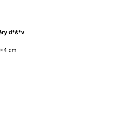
ry d*š*v
x4 cm