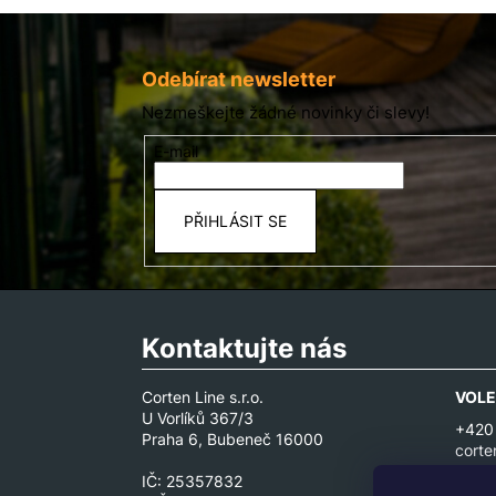
Z
á
p
Odebírat newsletter
a
Nezmeškejte žádné novinky či slevy!
t
E-mail
í
PŘIHLÁSIT SE
Kontaktujte nás
Corten Line s.r.o.
VOLE
U Vorlíků 367/3
+420
Praha 6, Bubeneč 16000
corte
IČ: 25357832