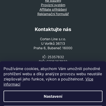
Ke stažení
Provizní systém
Affiliate přihlášení
Reklamační formulář
Kontaktujte nás
Corten Line s.r.o.
U Vorlíků 367/3
Praha 6, Bubeneč 16000
IČ: 25357832
DIČ: CZ25357832
Používáme cookies, abychom Vám umožnili pohodlné
VOLEJTE ČI PIŠTE
prohlížení webu a díky analýze provozu webu neustále
+420 602 330 307
zlepšovali jeho funkce, výkon a použitelnost.
Více
cortenline@cortenline.cz
informací
Nastavení