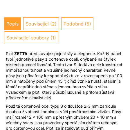
u
j
e
m
Popis
Související (2)
Podobné (5)
e
Související soubory (1)
Plot
ZETTA
představuje spojení síly a elegance. Každý panel
tvoří jednotlivé pásy z cortenové oceli, ohýbané na čtyřek
místech pomocí lisování. Tento tvar S dodává celé konstrukci
mimořádnou tuhost a vizuálně jedinečný charakter. Pevné
pásy jsou přivařeny ke spodní výztuze v rozestupech po 100
mm a natočeny pod úhlem 45 °, čímž vzniká hustá, stabilní a
téměř neprůhledná stěna s jemnou hrou světla a stínu.
Výsledkem je plot, který působí luxusně a přitom zůstává
přirozeně minimalistický.
Použitá cortenová ocel typu B o tloušťce 2-3 mm zaručuje
dlouhou životnost i odolnost vůči povětrnostním vlivům. Pásy
mají rozměr 2 × 160 mm s přesným ohybem 20 + 10 mm a
všechny svary jsou provedeny speciálním drátem určeným
pro cortenovou ocel. Plot lze instalovat buď přímým