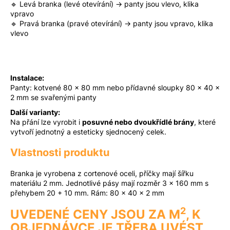
🔹 Levá branka (levé otevírání) → panty jsou vlevo, klika
vpravo
🔹 Pravá branka (pravé otevírání) → panty jsou vpravo, klika
vlevo
Instalace:
Panty: kotvené 80 × 80 mm nebo přídavné sloupky 80 × 40 ×
2 mm se svařenými panty
Další varianty:
Na přání lze vyrobit i
posuvné nebo dvoukřídlé brány
, které
vytvoří jednotný a esteticky sjednocený celek.
Vlastnosti produktu
Branka je vyrobena z cortenové oceli, příčky mají šířku
materiálu 2 mm. Jednotlivé pásy mají rozměr 3 × 160 mm s
přehybem 20 + 10 mm. Rám: 80 × 40 × 2 mm
2
UVEDENÉ CENY JSOU ZA M
, K
OBJEDNÁVCE JE TŘEBA UVÉST