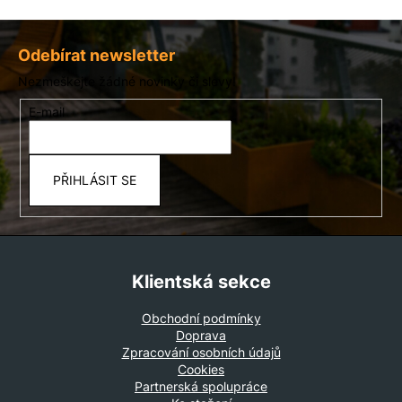
Z
á
Odebírat newsletter
p
Nezmeškejte žádné novinky či slevy!
a
E-mail
t
í
PŘIHLÁSIT SE
Klientská sekce
Obchodní podmínky
Doprava
Zpracování osobních údajů
Cookies
Partnerská spolupráce