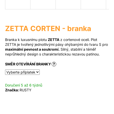
a
j
Měna
(CZK)
í
t
ZETTA CORTEN - branka
?
Přihlášení
Branka k luxusnímu plotu
ZETTA
z cortenové oceli. Plot
ZETTA je tvořený jednotlivými pásy ohýbanými do tvaru S pro
maximální pevnost a soukromí.
Silný, stabilní a téměř
neprůhledný design s charakteristickou rezavou patinou.
Hledat
SMĚR OTEVÍRÁNÍ BRANKY
?
D
o
Doručení 5 až 6 týdnů
p
Značka:
RUSTY
o
r
u
č