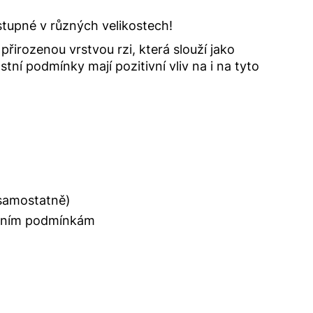
stupné v různých velikostech!
irozenou vrstvou rzi, která slouží jako
tní podmínky mají pozitivní vliv na i na tyto
 samostatně)
stním podmínkám