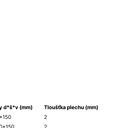
y d*š*v (mm)
Tloušťka plechu (mm)
x150
2
0x150
2