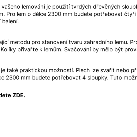
vašeho lemování je použití tvrdých dřevěných sloup
m. Pro lem o délce 2300 mm budete potřebovat čtyři 
 balení.
kající metodu pro stanovení tvaru zahradního lemu. 
Kolíky přivařte k lemům. Svačování by mělo být p
u je také praktickou možností. Plech lze svařit nebo
élce 2300 mm budete potřebovat 4 sloupky. Tuto možno
jdete
ZDE.