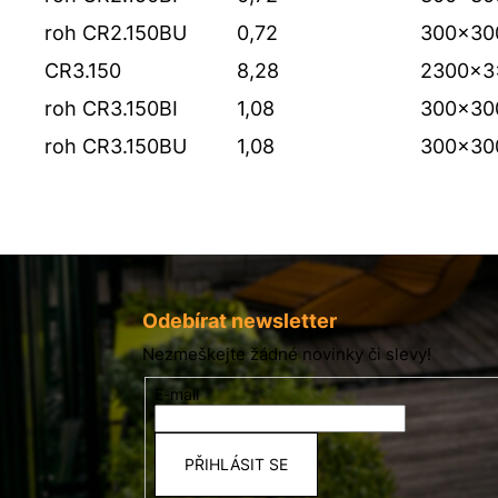
roh
CR2.150BU
0,72
300x30
CR3.150
8,28
2300x3
roh
CR3.150BI
1,08
300x30
roh
CR3.150BU
1,08
300x30
Z
á
p
Odebírat newsletter
a
Nezmeškejte žádné novinky či slevy!
t
E-mail
í
PŘIHLÁSIT SE