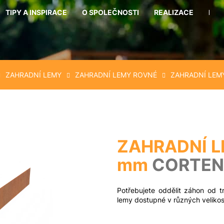
TIPY A INSPIRACE
O SPOLEČNOSTI
REALIZACE
KON
Co potřebujete najít?
ZAHRADNÍ LEMY
ZAHRADNÍ LEMY ROVNÉ
ZAHRADNÍ LEM
Hledat
Doporučujeme
ZAHRADNÍ L
mm
CORTEN
Potřebujete oddělit záhon od t
lemy dostupné v různých velikos