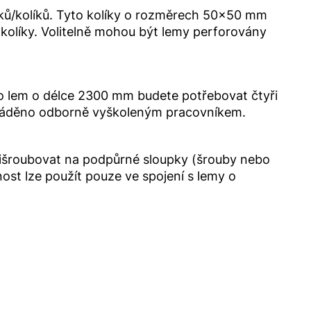
ků/kolíků. Tyto kolíky o rozměrech 50x50 mm
kolíky. Volitelně mohou být lemy perforovány
Pro lem o délce 2300 mm budete potřebovat čtyři
rováděno odborně vyškoleným pracovníkem.
 přišroubovat na podpůrné sloupky (šrouby nebo
st lze použít pouze ve spojení s lemy o