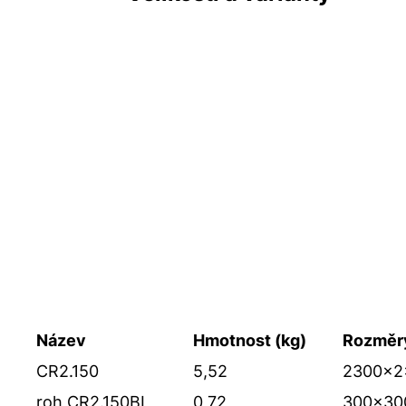
Název
Hmotnost (kg)
Rozměr
CR2.150
5,52
2300x2
roh
CR2.150BI
0,72
300x30