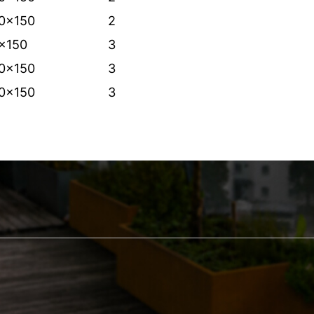
0x150
2
x150
3
0x150
3
0x150
3