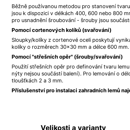
Běžně používanou metodou pro stanovení tvaru 
jsou k dispozici v délkách 400, 600 nebo 800 m
pro usnadnění šroubování - šrouby jsou součástí
Pomocí cortenových kolíků (svařování)
Sloupky/kolíky z cortenové oceli poskytují vyni
kolíky o rozměrech 30x30 mm a délce 600 mm. 
Pomocí "střešních opěr" (šrouby/svařování)
Použití střešních opěr pro definování tvaru lem
nýty nejsou součástí balení). Pro lemování o d
tloušťkách 2 a 3 mm.
Příslušenství pro instalaci zahradních lemů na
Velikosti a varianty