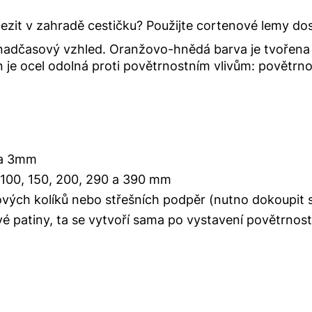
ezit v zahradě cestičku? Použijte cortenové lemy do
dčasový vzhled. Oranžovo-hnědá barva je tvořena př
n je ocel odolná proti povětrnostním vlivům: povětrnos
 a 3mm
 100, 150, 200, 290 a 390 mm
ových kolíků nebo střešních podpěr (nutno dokoupit
é patiny, ta se vytvoří sama po vystavení povětrno