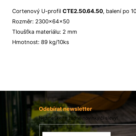
Cortenový U-profil
CTE2.50.64.50
, balení po 1
Rozměr:
2300x64x50
Tloušťka materiálu: 2 mm
Hmotnost: 89 kg/10ks
Z
á
p
Odebírat newsletter
a
Nezmeškejte žádné novinky či slevy!
t
E-mail
í