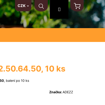
CZK
TAKT
NA MÍRU
MATERIÁLY
Hledat
Přihlášení
Nákupní
košík
2.50.64.50, 10 ks
.50
, balení po 10 ks
Značka:
ADEZZ