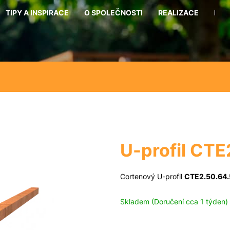
TIPY A INSPIRACE
O SPOLEČNOSTI
REALIZACE
KON
Co potřebujete najít?
Hledat
Doporučujeme
U-profil CTE
Cortenový U-profil
CTE2.50.64
Skladem (Doručení cca 1 týden)