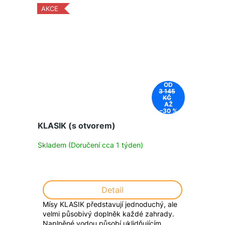
AKCE
OD
3 145
KČ
AŽ
–30 %
KLASIK (s otvorem)
Skladem (Doručení cca 1 týden)
Detail
Mísy KLASIK představují jednoduchý, ale
velmi působivý doplněk každé zahrady.
Naplněné vodou působí uklidňujícím