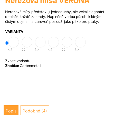
Nerezová mísa VERONA
a
Nerezové mísy představují jednoduchý, ale velmi elegantní
j
Měna
doplněk každé zahrady. Naplněné vodou působí klidným,
(CZK)
í
čistým dojmem a zároveň poslouží jako pítko pro ptáky.
t
VARIANTA
?
Přihlášení
Hledat
Zvolte variantu
Značka:
Gartenmetall
D
o
p
o
r
u
Popis
Podobné (4)
č