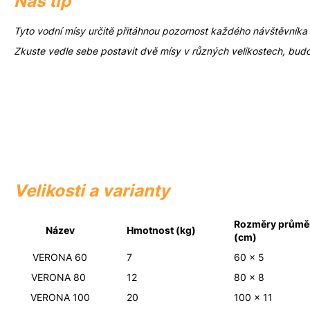
Náš tip
Tyto vodní mísy určitě přitáhnou pozornost každého návštěvníka 
Zkuste vedle sebe postavit dvě mísy v různých velikostech, budo
Velikosti a varianty
Rozměry průmě
Název
Hmotnost (kg)
(cm)
VERONA 60
7
60 x 5
VERONA 80
12
80 x 8
VERONA 100
20
100 x 11