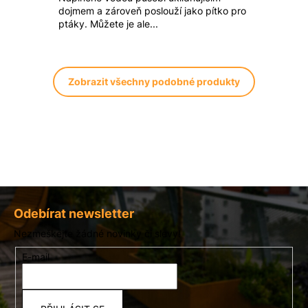
dojmem a zároveň poslouží jako pítko pro
ptáky. Můžete je ale...
Zobrazit všechny podobné produkty
Z
á
Odebírat newsletter
p
Nezmeškejte žádné novinky či slevy!
a
E-mail
t
í