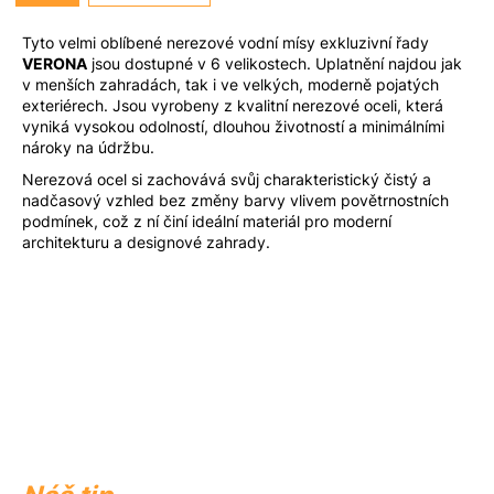
u
j
Tyto velmi oblíbené nerezové vodní mísy exkluzivní řady
e
VERONA
jsou dostupné v 6 velikostech. Uplatnění najdou jak
m
v menších zahradách, tak i ve velkých, moderně pojatých
exteriérech. Jsou vyrobeny z kvalitní nerezové oceli, která
e
vyniká vysokou odolností, dlouhou životností a minimálními
nároky na údržbu.
Nerezová ocel si zachovává svůj charakteristický čistý a
nadčasový vzhled bez změny barvy vlivem povětrnostních
podmínek, což z ní činí ideální materiál pro moderní
architekturu a designové zahrady.