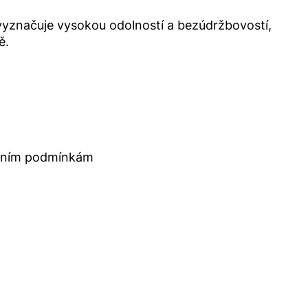
vyznačuje vysokou odolností a bezúdržbovostí,
ě.
stním podmínkám