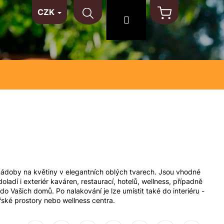
CZK
TAKT
NA MÍRU
MATERIÁLY
Hledat
Přihlášení
Nákupní
košík
nádoby na květiny v elegantních oblých tvarech. Jsou vhodné
doladí i exteriér kaváren, restaurací, hotelů, wellness, případně
do Vašich domů. Po nalakování je lze umístit také do interiéru -
ářské prostory nebo wellness centra.