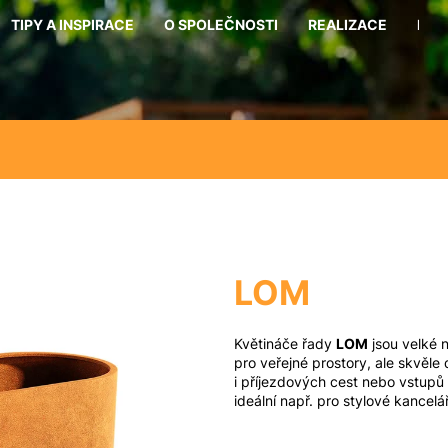
TIPY A INSPIRACE
O SPOLEČNOSTI
REALIZACE
KON
Co potřebujete najít?
Hledat
Doporučujeme
LOM
Květináče řady
LOM
jsou velké 
pro veřejné prostory, ale skvěle 
i příjezdových cest nebo vstupů 
ideální např. pro stylové kancel