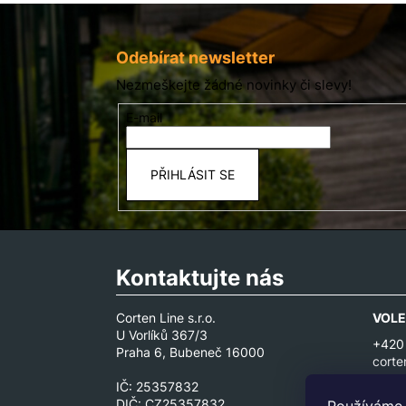
Z
á
p
Odebírat newsletter
a
Nezmeškejte žádné novinky či slevy!
t
E-mail
í
PŘIHLÁSIT SE
Kontaktujte nás
Corten Line s.r.o.
VOLE
U Vorlíků 367/3
+420
Praha 6, Bubeneč 16000
corte
IČ: 25357832
DIČ: CZ25357832