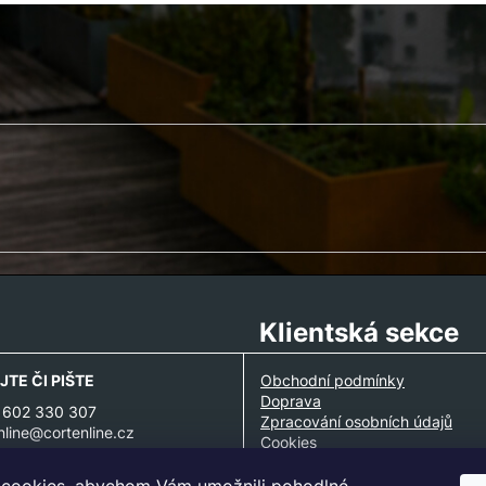
Klientská sekce
JTE ČI PIŠTE
Obchodní podmínky
Doprava
 602 330 307
Zpracování osobních údajů
nline@cortenline.cz
Cookies
Partnerská spolupráce
Ke stažení