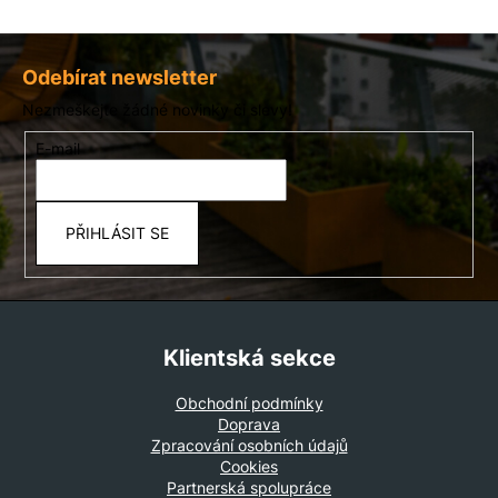
Z
á
Odebírat newsletter
p
Nezmeškejte žádné novinky či slevy!
a
E-mail
t
í
PŘIHLÁSIT SE
Klientská sekce
Obchodní podmínky
Doprava
Zpracování osobních údajů
Cookies
Partnerská spolupráce