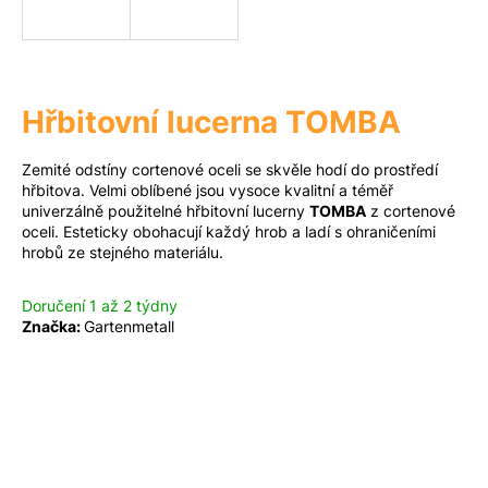
a
j
Měna
(CZK)
í
t
Hřbitovní lucerna TOMBA
?
Přihlášení
Zemité odstíny cortenové oceli se skvěle hodí do prostředí
hřbitova. Velmi oblíbené jsou vysoce kvalitní a téměř
univerzálně použitelné hřbitovní lucerny
TOMBA
z cortenové
oceli. Esteticky obohacují každý hrob a ladí s ohraničeními
Hledat
hrobů ze stejného materiálu.
Doručení 1 až 2 týdny
Značka:
Gartenmetall
D
o
p
o
r
u
č