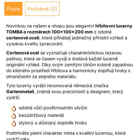
u
Popis
Podobné (2)
j
e
m
Novinkou na našem e-shopu jsou elegantní
hřbitovní lucerny
e
TOMBA o rozměrech 100x100x200 mm
z odolné
cortenové oceli
, které přinášejí jedinečný přírodní vzhled a
vysokou kvalitu zpracování.
Cortenová ocel
se vyznačuje charakteristickou rezavou
patinou, která se časem vyvíjí a dodává každé lucerně
originální vzhled. Díky svým zemitým tónům krásně zapadnou
do klidného prostředí hřbitova a harmonicky doplňují hroby s
ohraničením ze stejného materiálu.
Tyto lucerny vyrábí renomovaná německá značka
Gartenmetall
, známá svou precizností a designem, který
vydrží.
odolné vůči povětrnostním vlivům
bezúdržbový materiál
stylový a důstojný doplněk hrobu
Podtrhněte pietní charakter místa s kvalitní lucernou, která
vydrží roky.