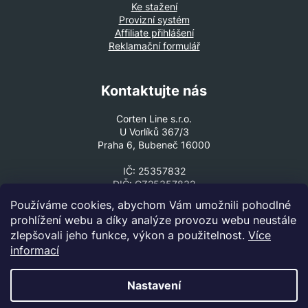
Ke stažení
Provizní systém
Affiliate přihlášení
Reklamační formulář
Kontaktujte nás
Corten Line s.r.o.
U Vorlíků 367/3
Praha 6, Bubeneč 16000
IČ: 25357832
DIČ: CZ25357832
Používáme cookies, abychom Vám umožnili pohodlné
VOLEJTE ČI PIŠTE
prohlížení webu a díky analýze provozu webu neustále
zlepšovali jeho funkce, výkon a použitelnost.
Více
+420 602 330 307
cortenline@cortenline.cz
informací
Nastavení