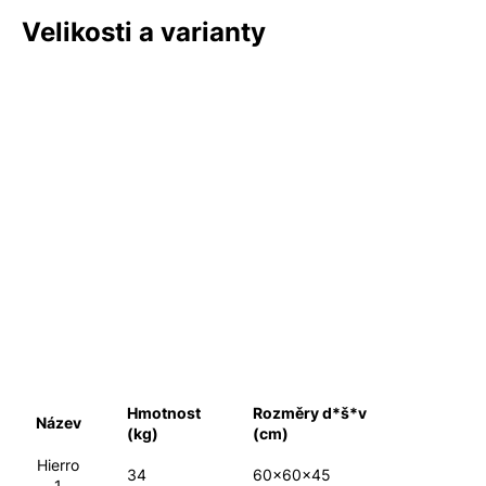
Velikosti a varianty
Hmotnost
Rozměry d*š*v
Název
(kg)
(cm)
Hierro
34
60x60x45
1