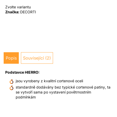
u
Zvolte variantu
j
Značka:
DECORTI
e
m
e
Popis
Související (2)
Podstavce HIERRO:
jsou vyrobeny z kvalitní cortenové oceli
standardně dodávány bez typické cortenové patiny, ta
se vytvoří sama po vystavení povětrnostním
podmínkám