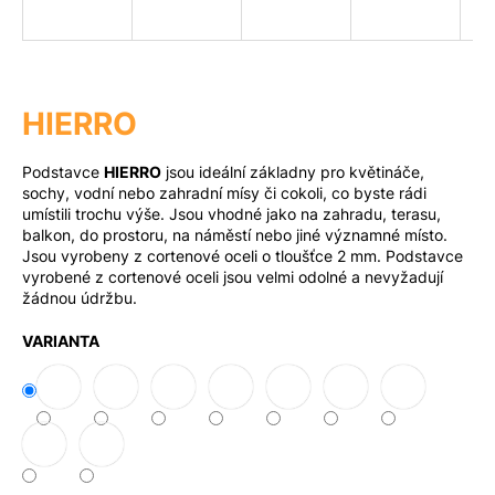
a
j
Měna
(CZK)
í
t
HIERRO
?
Přihlášení
Podstavce
HIERRO
jsou ideální základny pro květináče,
sochy, vodní nebo zahradní mísy či cokoli, co byste rádi
umístili trochu výše. Jsou vhodné jako na zahradu, terasu,
balkon, do prostoru, na náměstí nebo jiné významné místo.
Hledat
Jsou vyrobeny z cortenové oceli o tloušťce 2 mm. Podstavce
vyrobené z cortenové oceli jsou velmi odolné a nevyžadují
žádnou údržbu.
D
VARIANTA
o
p
o
r
u
č