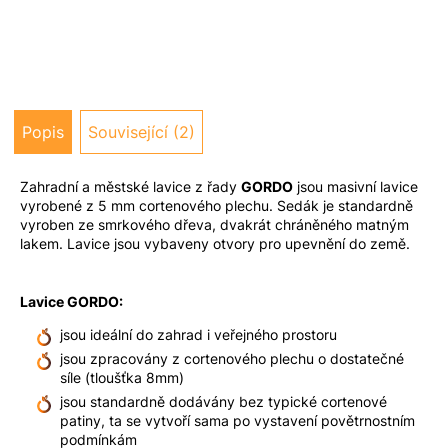
u
j
e
m
e
Popis
Související (2)
Zahradní a městské lavice z řady
GORDO
jsou masivní lavice
vyrobené z 5 mm cortenového plechu. Sedák je standardně
vyroben ze smrkového dřeva, dvakrát chráněného matným
lakem. Lavice jsou vybaveny otvory pro upevnění do země.
Lavice GORDO:
jsou ideální do zahrad i veřejného prostoru
jsou zpracovány z cortenového plechu o dostatečné
síle (tloušťka 8mm)
jsou standardně dodávány bez typické cortenové
patiny, ta se vytvoří sama po vystavení povětrnostním
podmínkám