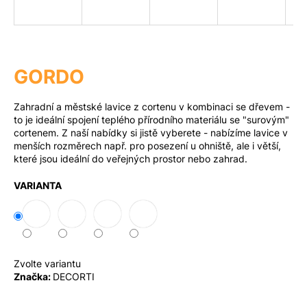
a
j
Měna
(CZK)
í
t
GORDO
?
Přihlášení
Zahradní a městské lavice z cortenu v kombinaci se dřevem -
to je ideální spojení teplého přírodního materiálu se "surovým"
cortenem. Z naší nabídky si jistě vyberete - nabízíme lavice v
menších rozměrech např. pro posezení u ohniště, ale i větší,
Hledat
které jsou ideální do veřejných prostor nebo zahrad.
VARIANTA
D
o
p
o
Zvolte variantu
r
Značka:
DECORTI
u
č