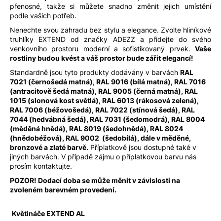
přenosné, takže si můžete snadno změnit jejich umístění
podle vašich potřeb.
Nenechte svou zahradu bez stylu a elegance. Zvolte hliníkové
truhlíky EXTEND od značky ADEZZ a přidejte do svého
venkovního prostoru moderní a sofistikovaný prvek.
Vaše
rostliny budou kvést a váš prostor bude zářit elegancí!
Standardně jsou tyto produkty dodávány v barvách
RAL
7021 (černošedá matná), RAL 9016 (bílá matná), RAL 7016
(antracitově šedá matná), RAL 9005 (černá matná), RAL
1015 (slonová kost světlá), RAL 6013 (rákosová zelená),
RAL 7006 (béžovošedá), RAL 7022 (stínová šedá), RAL
7044 (hedvábná šedá), RAL 7031 (šedomodrá), RAL 8004
(měděná hnědá), RAL 8019 (šedohnědá), RAL 8024
(hnědobéžová), RAL 9002 (šedobílá), dále v měděné,
bronzové a zlaté barvě.
Příplatkově jsou dostupné také v
jiných barvách. V případě zájmu o příplatkovou barvu nás
prosím kontaktujte.
POZOR! Dodací doba se může měnit v závislosti na
zvoleném barevném provedení.
Květináče EXTEND AL