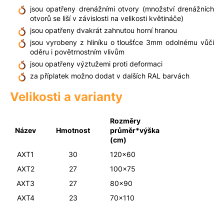
jsou opatřeny drenážními otvory (množství drenážních
otvorů se liší v závislosti na velikosti květináče)
jsou opatřeny dvakrát zahnutou horní hranou
jsou vyrobeny z hliníku o tloušťce 3mm odolnému vůči
oděru i povětrnostním vlivům
jsou opatřeny výztužemi proti deformaci
za příplatek možno dodat v dalších RAL barvách
Velikosti a varianty
Rozměry
Název
Hmotnost
průměr*výška
(cm)
AXT1
30
120x60
AXT2
27
100x75
AXT3
27
80x90
AXT4
23
70x110