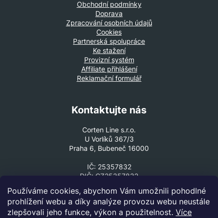
Obchodní podmínky
Doprava
Zpracování osobních údajů
Cookies
Partnerská spolupráce
Ke stažení
Provizní systém
Affiliate přihlášení
Reklamační formulář
Kontaktujte nás
Corten Line s.r.o.
U Vorlíků 367/3
Praha 6, Bubeneč 16000
IČ: 25357832
DIČ: CZ25357832
Používáme cookies, abychom Vám umožnili pohodlné
VOLEJTE ČI PIŠTE
prohlížení webu a díky analýze provozu webu neustále
+420 602 330 307
zlepšovali jeho funkce, výkon a použitelnost.
Více