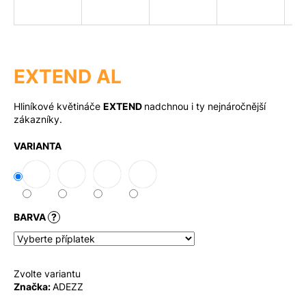
a
j
Měna
(CZK)
í
t
EXTEND AL
?
Přihlášení
Hliníkové květináče
EXTEND
nadchnou i ty nejnáročnější
zákazníky.
VARIANTA
Hledat
D
BARVA
?
o
p
o
r
Zvolte variantu
u
Značka:
ADEZZ
č