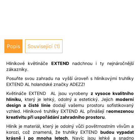
u
j
e
m
e
Popis
Související (1)
Hliníkové květináče
EXTEND
nadchnou i ty nejnáročnější
zákazníky.
Posuňte svou zahradu na vyšší úroveň s hliníkovými truhlíky
EXTEND AL holandské značky ADEZZ!
Květináče EXTEND AL jsou vyrobeny
z vysoce kvalitního
hliníku,
který je lehký, odolný a estetický. Jejich
moderní
design a čisté linie
dodají vašemu prostoru sofistikovaný
vzhled. Hliníkové truhlíky EXTEND AL přinášejí n
eomezenou
kreativitu při uspořádání zahradního prostoru
.
Hliník je materiál, který je odolný vůči povětrnostním vlivům a
korozi, což znamená, že truhlíky EXTEND
budou vypadat
krásně i po mnoha letech
. Navíc jsou lehké a snadno