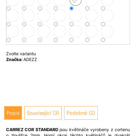
u
j
e
m
e
Zvolte variantu
Značka:
ADEZZ
Popis
Související (3)
Podobné (2)
CARREZ COR STANDARD
jsou květináče vyrobeny z cortenu
o tloušťce 2mm. Horní okraj těchto květináčů je dvakrát