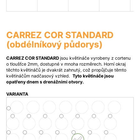
a
j
Měna
(CZK)
í
t
CARREZ COR STANDARD
?
Přihlášení
(obdélníkový půdorys)
CARREZ COR STANDARD
jsou květináče vyrobeny z cortenu
o tloušťce 2mm, dostupné v mnoha rozměrech. Horní okraj
těchto květináčů je dvakrát zahnutý, což propůjčuje těmto
Hledat
květináčům nadčasový vzhled.
Tyto květináče jsou
opatřeny dnem s drenážními otvory.
VARIANTA
D
o
p
o
r
u
č