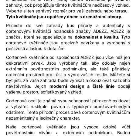
zahnutý, což propůjčuje těmto květináčům nadčasový vzhled.
Vyberte si ten správný rozměr pro vaši zahradu nebo terasu.
Tyto květináče jsou opatřeny dnem s drenážními otvory.
Přineste do své zahrady kus přírody a autenticity s
cortenovými květináči holandské značky ADEZZ. ADEZZ je
značka, která se specializuje na
dokonalost a kvalitu
. Tyto
cortenové květináče jsou precizně navrženy a vyrobeny s
pečlivostí a láskou k detailům.
Cortenové květináče od společnosti ADEZZ jsou více než jen
dekorativní prvek. Jsou vyrobeny tak, aby odolaly nejen
extrémním povětrnostním podmínkám, ale také přinášely
optimální prostředí pro růst a vývoj vašich rostlin. Můžete si
být jisti, že vaše zahrada bude vynikat a okouzlovat každého
návštěvníka. Jejich
moderní design a čisté linie
dodají
vašemu prostoru sofistikovaný vzhled.
Cortenová ocel je známá svou schopností přirozeně oxidovat
a vytvářet rustikální povrch s typickým oranžovo-hnědým
odstínem. Tento přírodní proces dává cortenovým květináčům
nezaměnitelný a jedinečný charakter.
Naše cortenové květináče jsou vysoce odolné vůči
povětrnostním vlivům a extrémním podmínkám. Budou