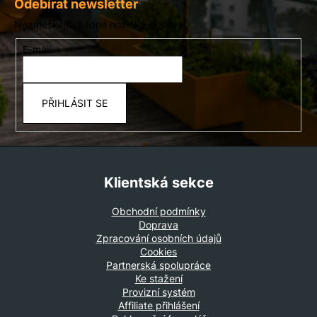
á
Odebírat newsletter
p
Nezmeškejte žádné novinky či slevy!
a
E-mail
t
í
PŘIHLÁSIT SE
Klientská sekce
Obchodní podmínky
Doprava
Zpracování osobních údajů
Cookies
Partnerská spolupráce
Ke stažení
Provizní systém
Affiliate přihlášení