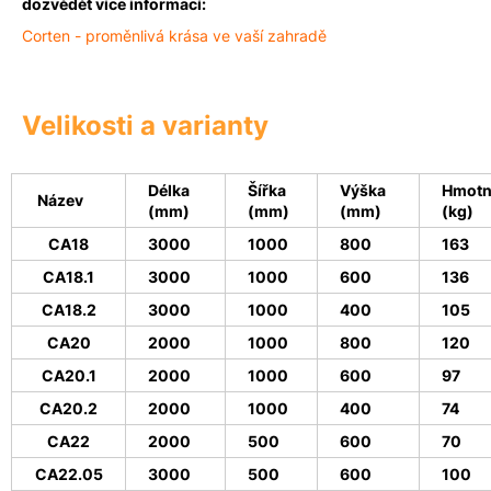
dozvědět více informací:
Corten
- proměnlivá krása ve vaší zahradě
Velikosti a varianty
Délka
Šířka
Výška
Hmotn
Název
(mm)
(mm)
(mm)
(kg)
CA18
3000
1000
800
163
CA18.1
3000
1000
600
136
CA18.2
3000
1000
400
105
CA20
2000
1000
800
120
CA20.1
2000
1000
600
97
CA20.2
2000
1000
400
74
CA22
2000
500
600
70
CA22.05
3000
500
600
100