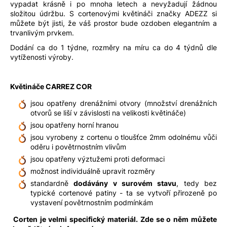
vypadat krásně i po mnoha letech a nevyžadují žádnou
složitou údržbu. S cortenovými květináči značky ADEZZ si
můžete být jisti, že váš prostor bude ozdoben elegantním a
trvanlivým prvkem.
Dodání ca do 1 týdne, rozměry na míru ca do 4 týdnů dle
vytíženosti výroby.
Květináče CARREZ COR
jsou opatřeny drenážními otvory (množství drenážních
otvorů se liší v závislosti na velikosti květináče)
jsou opatřeny horní hranou
jsou vyrobeny z cortenu o tloušťce 2mm odolnému vůči
oděru i povětrnostním vlivům
jsou opatřeny výztužemi proti deformaci
možnost individuálně upravit rozměry
standardně
dodávány v surovém stavu
, tedy bez
typické cortenové patiny - ta se vytvoří přirozeně po
vystavení povětrnostním podmínkám
Corten je velmi specifický materiál. Zde se o něm můžete