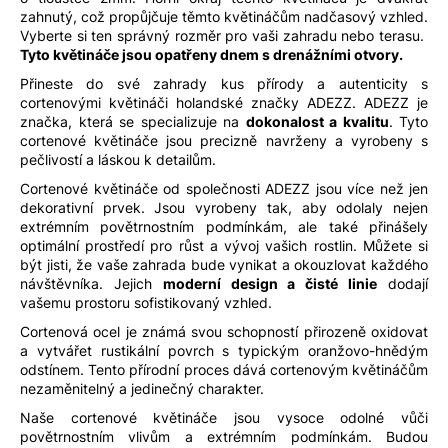
zahnutý, což propůjčuje těmto květináčům nadčasový vzhled.
Vyberte si ten správný rozměr pro vaši zahradu nebo terasu.
Tyto květináče jsou opatřeny dnem s drenážními otvory.
Přineste do své zahrady kus přírody a autenticity s
cortenovými květináči holandské značky ADEZZ. ADEZZ je
značka, která se specializuje na
dokonalost a kvalitu
. Tyto
cortenové květináče jsou precizně navrženy a vyrobeny s
pečlivostí a láskou k detailům.
Cortenové květináče od společnosti ADEZZ jsou více než jen
dekorativní prvek. Jsou vyrobeny tak, aby odolaly nejen
extrémním povětrnostním podmínkám, ale také přinášely
optimální prostředí pro růst a vývoj vašich rostlin. Můžete si
být jisti, že vaše zahrada bude vynikat a okouzlovat každého
návštěvníka. Jejich
moderní design a čisté linie
dodají
vašemu prostoru sofistikovaný vzhled.
Cortenová ocel je známá svou schopností přirozeně oxidovat
a vytvářet rustikální povrch s typickým oranžovo-hnědým
odstínem. Tento přírodní proces dává cortenovým květináčům
nezaměnitelný a jedinečný charakter.
Naše cortenové květináče jsou vysoce odolné vůči
povětrnostním vlivům a extrémním podmínkám. Budou