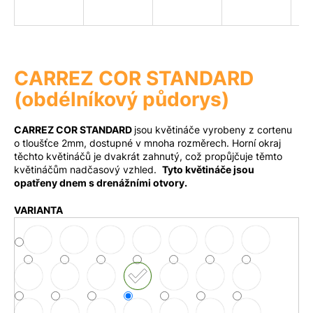
a
j
Měna
(CZK)
í
t
CARREZ COR STANDARD
?
Přihlášení
(obdélníkový půdorys)
CARREZ COR STANDARD
jsou květináče vyrobeny z cortenu
o tloušťce 2mm, dostupné v mnoha rozměrech. Horní okraj
těchto květináčů je dvakrát zahnutý, což propůjčuje těmto
Hledat
květináčům nadčasový vzhled.
Tyto květináče jsou
opatřeny dnem s drenážními otvory.
VARIANTA
D
o
p
o
r
u
č