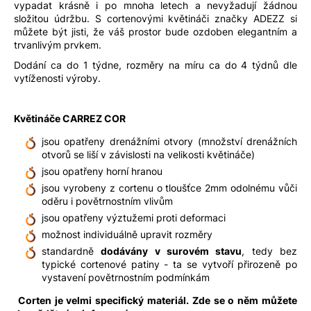
vypadat krásně i po mnoha letech a nevyžadují žádnou
složitou údržbu. S cortenovými květináči značky ADEZZ si
můžete být jisti, že váš prostor bude ozdoben elegantním a
trvanlivým prvkem.
Dodání ca do 1 týdne, rozměry na míru ca do 4 týdnů dle
vytíženosti výroby.
Květináče CARREZ COR
jsou opatřeny drenážními otvory (množství drenážních
otvorů se liší v závislosti na velikosti květináče)
jsou opatřeny horní hranou
jsou vyrobeny z cortenu o tloušťce 2mm odolnému vůči
oděru i povětrnostním vlivům
jsou opatřeny výztužemi proti deformaci
možnost individuálně upravit rozměry
standardně
dodávány v surovém stavu
, tedy bez
typické cortenové patiny - ta se vytvoří přirozeně po
vystavení povětrnostním podmínkám
Corten je velmi specifický materiál. Zde se o něm můžete