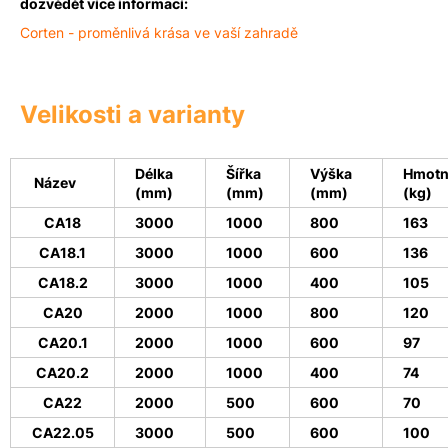
dozvědět více informací:
Corten
- proměnlivá krása ve vaší zahradě
Velikosti a varianty
Délka
Šířka
Výška
Hmotn
Název
(mm)
(mm)
(mm)
(kg)
CA18
3000
1000
800
163
CA18.1
3000
1000
600
136
CA18.2
3000
1000
400
105
CA20
2000
1000
800
120
CA20.1
2000
1000
600
97
CA20.2
2000
1000
400
74
CA22
2000
500
600
70
CA22.05
3000
500
600
100