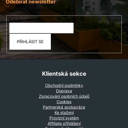
á
Odebírat newsletter
p
Nezmeškejte žádné novinky či slevy!
a
E-mail
t
í
PŘIHLÁSIT SE
Klientská sekce
Obchodní podmínky
Doprava
Zpracování osobních údajů
Cookies
Partnerská spolupráce
Ke stažení
Provizní systém
Affiliate přihlášení