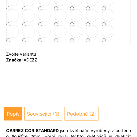
u
j
e
m
e
Zvolte variantu
Značka:
ADEZZ
Popis
Související (3)
Podobné (2)
CARREZ COR STANDARD
jsou květináče vyrobeny z cortenu
o tloušťce 2mm. Horní okraj těchto květináčů je dvakrát