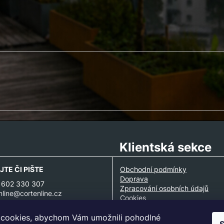
Klientská sekce
JTE ČI PIŠTE
Obchodní podmínky
Doprava
 602 330 307
Zpracování osobních údajů
nline@cortenline.cz
Cookies
Partnerská spolupráce
cookies, abychom Vám umožnili pohodlné
Ke stažení