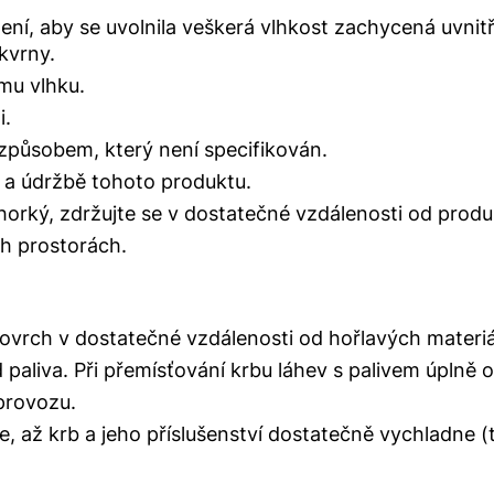
ní, aby se uvolnila veškerá vlhkost zachycená uvnit
kvrny.
ému vlhku.
i.
způsobem, který není specifikován.
i a údržbě tohoto produktu.
horký, zdržujte se v dostatečné vzdálenosti od prod
ch prostorách.
ovrch v dostatečné vzdálenosti od hořlavých materiá
 paliva. Při přemísťování krbu láhev s palivem úplně 
provozu.
, až krb a jeho příslušenství dostatečně vychladne (