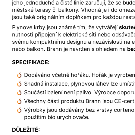
jeho jednoduché a čisté linie zaručují, že se bud
městské terasy či balkony. Vhodná je i do omez
jsou také originálním doplňkem pro každou restau
Plynové krby jsou známé tím, že vytvářejí
skute
nutnosti připojení k elektrické síti nebo odsáva
svému kompaktnímu designu a nezávislosti na el
nebo balkon.
Brann je navržen s ohledem na
be
SPECIFIKACE:
Dodáváno včetně hořáku. Hořák je vyroben z
Snadná instalace, plynovou láhev lze umíst
Součástí balení není palivo. Výrobce dopor
Všechny části produktu Brann jsou CE-cert
Výrobky jsou dodávány bez vrstvy cortenov
použitím bio urychlovače.
DŮLEŽITÉ: