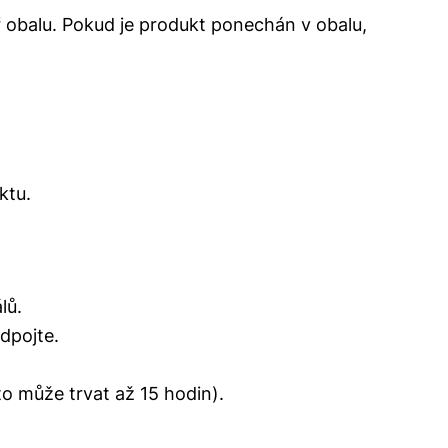
ř obalu. Pokud je produkt ponechán v obalu,
uktu.
lů.
odpojte.
to může trvat až 15 hodin).