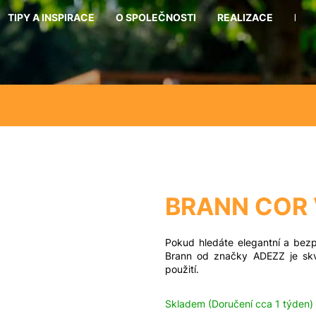
TIPY A INSPIRACE
O SPOLEČNOSTI
REALIZACE
KON
Co potřebujete najít?
Hledat
Doporučujeme
BRANN COR
Pokud hledáte elegantní a bezp
Brann od značky ADEZZ je skvě
použití.
Skladem (Doručení cca 1 týden)