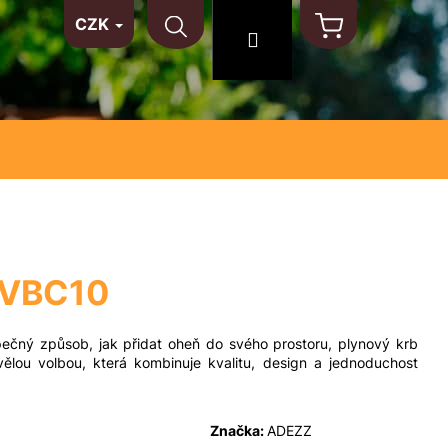
CZK
TAKT
NA MÍRU
MATERIÁLY
Hledat
Přihlášení
Nákupní
košík
 VBC10
ečný způsob, jak přidat oheň do svého prostoru, plynový krb
lou volbou, která kombinuje kvalitu, design a jednoduchost
Značka:
ADEZZ