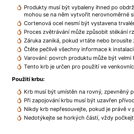
Produkty musí být vybaleny ihned po obdrže
mohou se na něm vytvořit nerovnoměrné s
Cortenová ocel nesmí být vystavena trval
Proces zvětrávání může způsobit stékání rz
Záruka zaniká, pokud vrtáte nebo brousíte 
Čtěte pečlivě všechny informace k instalac
Varování: povrch produktu může být velmi 
Tento krb je určen pro použití ve venkovní
Použití krbu:
Krb musí být umístěn na rovný, zpevněný p
Při zapojování krbu musí být uzavřen přívod
Nikdy krb nepřesouvejte, pokud je právě v 
Nedotýkejte se horkých částí, vždy počkejte