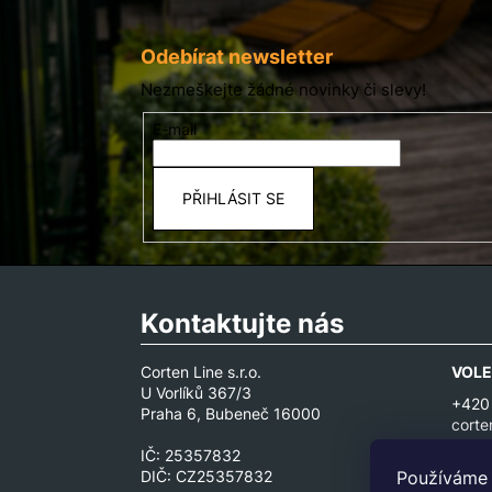
Z
á
p
Odebírat newsletter
a
Nezmeškejte žádné novinky či slevy!
t
E-mail
í
PŘIHLÁSIT SE
Kontaktujte nás
Corten Line s.r.o.
VOLE
U Vorlíků 367/3
+420
Praha 6, Bubeneč 16000
corte
IČ: 25357832
Používáme 
DIČ: CZ25357832