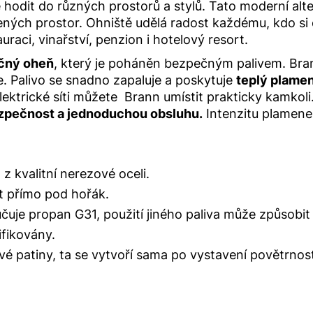
e hodit do různých prostorů a stylů. Tato moderní alte
ených prostor. Ohniště udělá radost každému, kdo si
raci, vinařství, penzion i hotelový resort.
čný oheň
, který je poháněn bezpečným palivem. Bra
če. Palivo se snadno zapaluje a poskytuje
teplý plamen
ektrické síti můžete Brann umístit prakticky kamkol
zpečnost a jednoduchou obsluhu.
Intenzitu plamene 
 kvalitní nerezové oceli.
it přímo pod hořák.
učuje propan G31, použití jiného paliva může způsob
ifikovány.
é patiny, ta se vytvoří sama po vystavení povětrnos