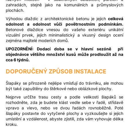
zahradách, stejně jako na komunálních a průmyslových
plochách.
Výhodou dlaždic z architektonické betonu je jejich
celková
odolnost a odolnost vůči povětrnostním podmínkám.
Betonové dlaždice vnesou do vašeho exteriéru unikátní
vizuální prvek, jejich minimalistický a vkusný design ocení
zejména majitelé moderích domů.
UPOZORNĚNÍ: Dodací doba se v hlavní sezóně při
objednávce většího množství kusů může prodloužit až na
cca 6 týdnů.
DOPORUČENÝ ZPŮSOB INSTALACE
Šlapáky se přirozeně nejlépe vmísťují do trávníku, ale mohou
být také zapuštěny do štěrkové nebo oblázkové plochy.
Nejprve určEte trasu cesty a podle velikosti šlapáků se
rozhodněte, zda je budete klást vedle sebe v řadě, střídavě
vpravo a vlevo, nebo ve dvou řadách rovnoběžně. Poté
šlapáky postavte do vytyčené plochy a vyzkoušejte si jejich
umístění a vzdálenost, abyste zjistili, zda vám vyhovuje délka
kroku.