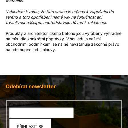
materiálu.
Vzhledem k tomu, že tato strana je určena k zapuštění do
terénu a toto opotřebení nemá vliv na funkčnost ani
trvanlivost nášlapu, nepředstavuje důvod k reklamaci.
Produkty z architektonického betonu jsou vyráběny výhradně
na míru dle konkrétní poptávky. V souladu s našimi
obchodními podmínkami
se na ně nevztahuje zákonné právo
na odstoupení od smlouvy.
Z
á
Odebírat newsletter
p
Nezmeškejte žádné novinky či slevy!
a
E-mail
t
í
PŘIHLÁSIT SE