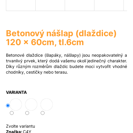
a
j
Měna
(CZK)
í
t
Betonový nášlap (dlaždice)
?
Přihlášení
120 x 60cm, tl.6cm
Betonové dlaždice (šlapáky, nášlapy) jsou neopakovatelný a
trvanlivý prvek, který dodá vašemu okolí jedinečný charakter.
Díky různým rozměrům dlaždic budete moci vytvořit vhodné
Hledat
chodníky, cestičky nebo terasu.
D
VARIANTA
o
p
o
r
u
Zvolte variantu
č
Značka:
C4Y