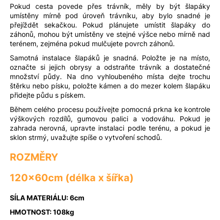
Pokud cesta povede přes trávník, měly by být šlapáky
umístěny mírně pod úroveň trávníku, aby bylo snadné je
přejíždět sekačkou. Pokud plánujete umístit šlapáky do
záhonů, mohou být umístěny ve stejné výšce nebo mírně nad
terénem, zejména pokud mulčujete povrch záhonů.
Samotná instalace šlapáků je snadná. Položte je na místo,
označte si jejich obrysy a odstraňte trávník a dostatečné
množství půdy. Na dno vyhloubeného místa dejte trochu
štěrku nebo písku, položte kámen a do mezer kolem šlapáku
přidejte půdu s pískem.
Během celého procesu používejte pomocná prkna ke kontrole
výškových rozdílů, gumovou palici a vodováhu. Pokud je
zahrada nerovná, upravte instalaci podle terénu, a pokud je
sklon strmý, uvažujte spíše o vytvoření schodů.
ROZMĚRY
120x60cm (délka x šířka)
SÍLA MATERIÁLU: 6cm
HMOTNOST: 108kg