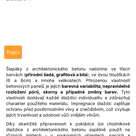
u
j
e
m
e
Popis
Šlapáky z architektonického betonu nabízíme ve třech
barvách (
přírodní šedá, grafitová a bílá
), ve dvou tloušťkách
(6 a 8cm) a mnoha velikostech. Přirozenou vlastností
betonových panelů je jejich
barevná variabilita, nepravidelné
rozložení pórů, skvrny a případné změny barev.
Tyto
vlastnosti dodávají každé dlaždici individualitu a zdůrazňují
charakter použitého materiálu.
Impregnace dlaždic zajišťuje
ochranu před povětrnostními vlivy a znečištěním, což zvyšuje
jejich trvanlivost a odolnost vůči vnějším vlivům.
Díky okamžité připravenosti k pokládce lze chodníkové
dlaždice z architektonického betonu úspěšně použít na
různých místech - v soukromých oblastech, parcích a