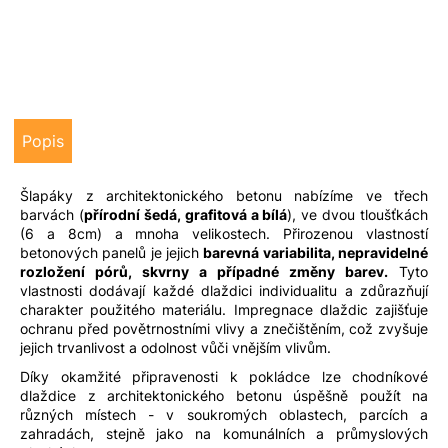
u
j
e
m
e
Popis
Šlapáky z architektonického betonu nabízíme ve třech
barvách (
přírodní šedá, grafitová a bílá
), ve dvou tloušťkách
(6 a 8cm) a mnoha velikostech. Přirozenou vlastností
betonových panelů je jejich
barevná variabilita, nepravidelné
rozložení pórů, skvrny a případné změny barev.
Tyto
vlastnosti dodávají každé dlaždici individualitu a zdůrazňují
charakter použitého materiálu.
Impregnace dlaždic zajišťuje
ochranu před povětrnostními vlivy a znečištěním, což zvyšuje
jejich trvanlivost a odolnost vůči vnějším vlivům.
Díky okamžité připravenosti k pokládce lze chodníkové
dlaždice z architektonického betonu úspěšně použít na
různých místech - v soukromých oblastech, parcích a
zahradách, stejně jako na komunálních a průmyslových