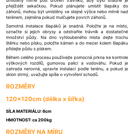
umístěny mírně pod úroveň trávníku, aby bylo snadné je
přejíždět sekačkou. Pokud plánujete umístit šlapáky do
záhonů, mohou být umístěny ve stejné výšce nebo mírně nad
terénem, zejména pokud mulčujete povrch záhonů.
Samotná instalace šlapáků je snadná. Položte je na místo,
označte si jejich obrysy a odstraňte trávník a dostatečné
množství půdy. Na dno vyhloubeného místa dejte trochu
štěrku nebo písku, položte kámen a do mezer kolem šlapáku
přidejte půdu s pískem.
Během celého procesu používejte pomocná prkna ke kontrole
výškových rozdílů, gumovou palici a vodováhu. Pokud je
zahrada nerovná, upravte instalaci podle terénu, a pokud je
sklon strmý, uvažujte spíše o vytvoření schodů.
ROZMĚRY
120x120cm (délka x šířka)
SÍLA MATERIÁLU: 6cm
HMOTNOST: ca 200kg
ROZMĚRY NA MÍRU