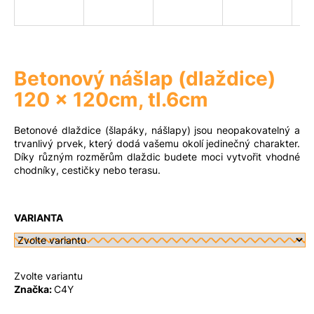
a
j
Měna
(CZK)
í
t
Betonový nášlap (dlaždice)
?
Přihlášení
120 x 120cm, tl.6cm
Betonové dlaždice (šlapáky, nášlapy) jsou neopakovatelný a
trvanlivý prvek, který dodá vašemu okolí jedinečný charakter.
Díky různým rozměrům dlaždic budete moci vytvořit vhodné
Hledat
chodníky, cestičky nebo terasu.
D
VARIANTA
o
p
o
r
Zvolte variantu
Značka:
C4Y
u
č