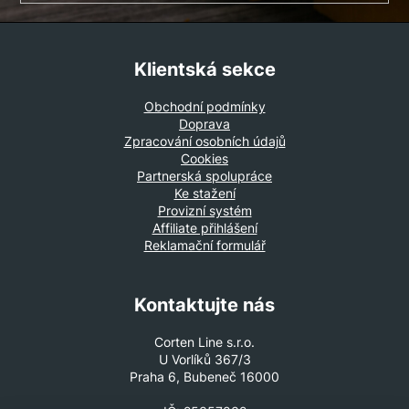
Klientská sekce
Obchodní podmínky
Doprava
Zpracování osobních údajů
Cookies
Partnerská spolupráce
Ke stažení
Provizní systém
Affiliate přihlášení
Reklamační formulář
Kontaktujte nás
Corten Line s.r.o.
U Vorlíků 367/3
Praha 6, Bubeneč 16000