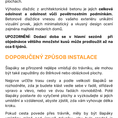
plochách.
Výhodou dlaždic z architektonické betonu je jejich
celková
odolnost a odolnost vůči povětrnostním podmínkám.
Betonové dlaždice vnesou do vašeho exteriéru unikátní
vizuální prvek, jejich minimalistický a vkusný design ocení
zejména majitelé moderích domů.
UPOZORNĚNÍ: Dodací doba se v hlavní sezóně při
objednávce většího množství kusů může prodloužit až na
cca 6 týdnů.
DOPORUČENÝ ZPŮSOB INSTALACE
Šlapáky se přirozeně nejlépe vmísťují do trávníku, ale mohou
být také zapuštěny do štěrkové nebo oblázkové plochy.
Nejprve určEte trasu cesty a podle velikosti šlapáků se
rozhodněte, zda je budete klást vedle sebe v řadě, střídavě
vpravo a vlevo, nebo ve dvou řadách rovnoběžně. Poté
šlapáky postavte do vytyčené plochy a vyzkoušejte si jejich
umístění a vzdálenost, abyste zjistili, zda vám vyhovuje délka
kroku.
Pokud cesta povede přes trávník, měly by být šlapáky