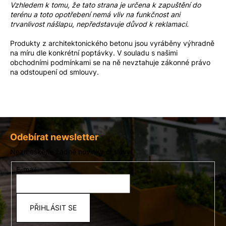
Vzhledem k tomu, že tato strana je určena k zapuštění do
terénu a toto opotřebení nemá vliv na funkčnost ani
trvanlivost nášlapu, nepředstavuje důvod k reklamaci.
Produkty z architektonického betonu jsou vyráběny výhradně
na míru dle konkrétní poptávky. V souladu s našimi
obchodními podmínkami
se na ně nevztahuje zákonné právo
na odstoupení od smlouvy.
Z
á
Odebírat newsletter
p
Nezmeškejte žádné novinky či slevy!
a
E-mail
t
í
PŘIHLÁSIT SE