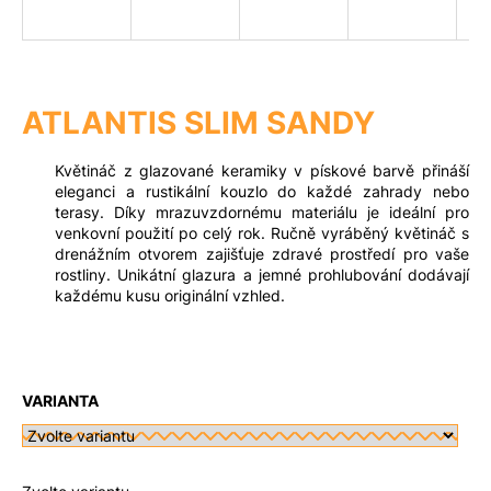
a
j
Měna
(CZK)
í
t
ATLANTIS SLIM SANDY
?
Přihlášení
Květináč z glazované keramiky v pískové barvě přináší
eleganci a rustikální kouzlo do každé zahrady nebo
terasy. Díky mrazuvzdornému materiálu je ideální pro
venkovní použití po celý rok. Ručně vyráběný květináč s
Hledat
drenážním otvorem zajišťuje zdravé prostředí pro vaše
rostliny. Unikátní glazura a jemné prohlubování dodávají
každému kusu originální vzhled.
D
o
p
VARIANTA
o
r
u
č