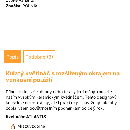
Zvolte variantu
u
Značka:
POLNIX
j
e
m
e
Popis
Podobné (3)
Kulatý květináč s rozšířeným okrajem na
venkovní použití
Přineste do své zahrady nebo terasy jedinečný kousek s
naším vysokým keramickým květináčem. Tento designový
kousek je nejen krásný, ale i praktický – navržený tak, aby
odolal všem povětrnostním podmínkám po celý rok.
Květináče ATLANTIS
Mrazuvzdorné