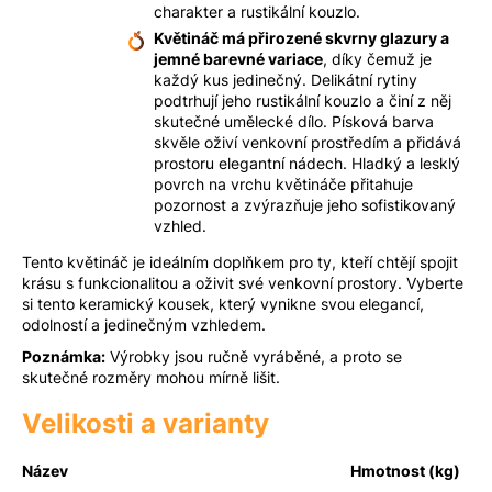
charakter a rustikální kouzlo.
Květináč má přirozené skvrny glazury a
jemné barevné variace
, díky čemuž je
každý kus jedinečný. Delikátní rytiny
podtrhují jeho rustikální kouzlo a činí z něj
skutečné umělecké dílo. Písková barva
skvěle oživí venkovní prostředím a přidává
prostoru elegantní nádech. Hladký a lesklý
povrch na vrchu květináče přitahuje
pozornost a zvýrazňuje jeho sofistikovaný
vzhled.
Tento květináč je ideálním doplňkem pro ty, kteří chtějí spojit
krásu s funkcionalitou a oživit své venkovní prostory. Vyberte
si tento keramický kousek, který vynikne svou elegancí,
odolností a jedinečným vzhledem.
Poznámka:
Výrobky jsou ručně vyráběné, a proto se
skutečné rozměry mohou mírně lišit.
Velikosti a varianty
Název
Hmotnost (kg)