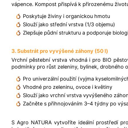
vápence. Kompost přispívá k přirozenému životu v
Poskytuje živiny i organickou hmotu
Slouží jako střední vrstva (1/3 objemu)
Zlepšuje půdní strukturu a podporuje biolog
3. Substrát pro vyvýšené záhony (50 l)
Vrchní pěstební vrstva vhodná i pro BIO pěstov
podmínky pro růst zeleniny, bylinek, drobného o
Pro univerzální použití (vyjma kyselomilných
Vhodné pro zeleninu, ovoce i květiny
Slouží jako vrchní vrstva vyvýšeného záho
Začněte s přihnojováním 3–4 týdny po výs
S Agro NATURA vytvoříte ideální prostředí pr