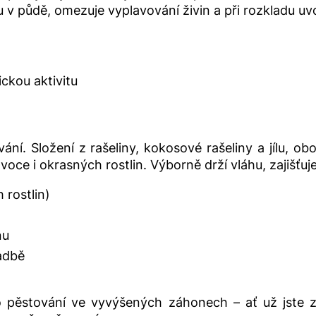
 půdě, omezuje vyplavování živin a při rozkladu uvolň
ickou aktivitu
ání. Složení z rašeliny, kokosové rašeliny a jílu, o
voce i okrasných rostlin. Výborně drží vláhu, zajišťu
 rostlin)
nu
adbě
o pěstování ve vyvýšených záhonech – ať už jste 