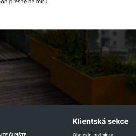
áhon přesně na míru.
Klientská sekce
JTE ČI PIŠTE
Obchodní podmínky