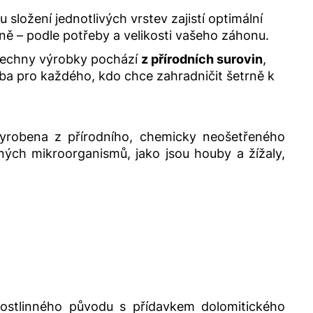
ložení jednotlivých vrstev zajistí optimální
ně – podle potřeby a velikosti vašeho záhonu.
šechny výrobky pochází
z přírodních surovin
,
olba pro každého, kdo chce zahradničit šetrně k
Vyrobena z přírodního, chemicky neošetřeného
ých mikroorganismů, jako jsou houby a žížaly,
rostlinného původu s přídavkem dolomitického