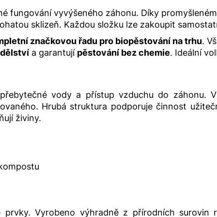
né fungování vyvýšeného záhonu. Díky promyšlenému s
bohatou sklizeň. Každou složku lze zakoupit samostat
mpletní značkovou řadu pro biopěstování na trhu
. V
dělství
a garantují
pěstování bez chemie
. Ideální v
od přebytečné vody a přístup vzduchu do záhonu. 
ovaného. Hrubá struktura podporuje činnost užitečn
ují živiny.
o kompostu
 prvky. Vyrobeno výhradně z přírodních surovin 