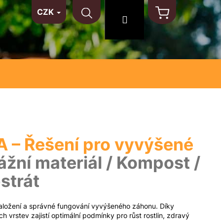
CZK
TAKT
NA MÍRU
MATERIÁLY
Hledat
Přihlášení
Nákupní
košík
 – Řešení pro vyvýšené
žní materiál / Kompost /
strát
založení a správné fungování vyvýšeného záhonu. Díky
h vrstev zajistí optimální podmínky pro růst rostlin, zdravý