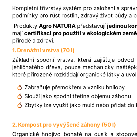
Kompletní třívrstvý systém pro založení a správ
podmínky pro růst rostlin, zdravý život půdy a 
Produkty
Agro NATURA
představují
jedinou ko
mají
certifikaci pro použití v ekologickém země
přírodě a zdraví.
1. Drenážní vrstva (70 l)
Základní spodní vrstva, která zajišťuje odv
jehličnatého dřeva, pouze mechanicky naštěpk
které přirozeně rozkládají organické látky a uvolň
Zabraňuje přemokření a vzniku hniloby
Slouží jako spodní třetina objemu záhonu
Zbytky lze využít jako mulč nebo přidat d
2. Kompost pro vyvýšené záhony (50 l)
Organické hnojivo bohaté na dusík a stopové