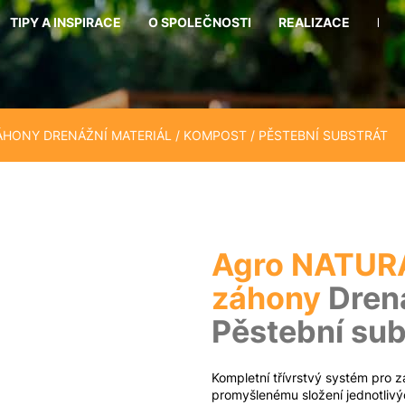
TIPY A INSPIRACE
O SPOLEČNOSTI
REALIZACE
KON
Co potřebujete najít?
ZÁHONY
DRENÁŽNÍ MATERIÁL / KOMPOST / PĚSTEBNÍ SUBSTRÁT
Hledat
Doporučujeme
Agro NATURA
záhony
Drená
Pěstební sub
Kompletní třívrstvý systém pro 
promyšlenému složení jednotlivýc