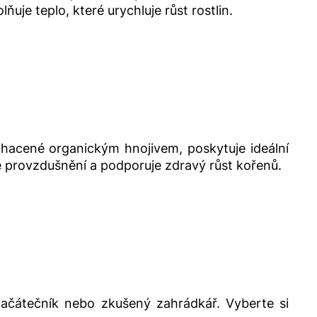
uje teplo, které urychluje růst rostlin.
bohacené organickým hnojivem, poskytuje ideální
je provzdušnění a podporuje zdravý růst kořenů.
začátečník nebo zkušený zahrádkář. Vyberte si